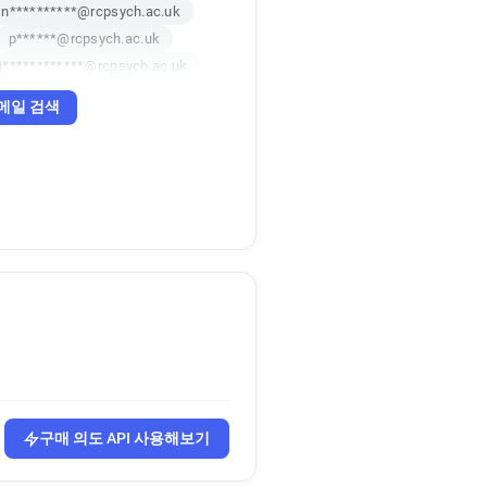
n**********@rcpsych.ac.uk
p******@rcpsych.ac.uk
j************@rcpsych.ac.uk
***********@rcpsych.ac.uk
메일 검색
l*********@rcpsych.ac.uk
o*********@rcpsych.ac.uk
v************@rcpsych.ac.uk
******@rcpsych.ac.uk
********@rcpsych.ac.uk
************@rcpsych.ac.uk
************@rcpsych.ac.uk
u*********@rcpsych.ac.uk
f*****@rcpsych.ac.uk
k
u***********@rcpsych.ac.uk
*********@rcpsych.ac.uk
*********@rcpsych.ac.uk
구매 의도 API 사용해보기
u************@rcpsych.ac.uk
********@rcpsych.ac.uk