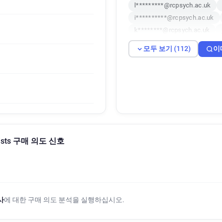
l*********@rcpsych.ac.uk
i**********@rcpsych.ac.uk
k********@rcpsych.ac.uk
i******@rcpsych.ac.uk
q*
모두 보기 (112)
이
x************@rcpsych.ac.uk
o***********@rcpsych.ac.uk
z********@rcpsych.ac.uk
s******@rcpsych.ac.uk
i*
i******@rcpsych.ac.uk
y*
k*******@rcpsych.ac.uk
c
q*******@rcpsych.ac.uk
z
atrists 구매 의도 신호
r*********@rcpsych.ac.uk
q**********@rcpsych.ac.uk
e************@rcpsych.ac.u
j*****@rcpsych.ac.uk
n**
o*****@rcpsych.ac.uk
u**
사
에 대한 구매 의도 분석을 실행하십시오.
z********@rcpsych.ac.uk
o******@rcpsych.ac.uk
y*