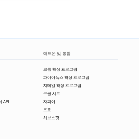
k*********@rcpsych.ac.uk
*****@rcpsych.ac.uk
*******@rcpsych.ac.uk
********@rcpsych.ac.uk
*******@rcpsych.ac.uk
j*********@rcpsych.ac.uk
m******@rcpsych.ac.uk
애드온 및 통합
r************@rcpsych.ac.uk
m*******@rcpsych.ac.uk
크롬 확장 프로그램
******@rcpsych.ac.uk
파이어폭스 확장 프로그램
a********@rcpsych.ac.uk
지메일 확장 프로그램
k
a**********@rcpsych.ac.uk
구글 시트
k
t***********@rcpsych.ac.uk
 API
자피어
k
d*******@rcpsych.ac.uk
I
조호
l*******@rcpsych.ac.uk
허브스팟
u*******@rcpsych.ac.uk
p************@rcpsych.ac.uk
r***********@rcpsych.ac.uk