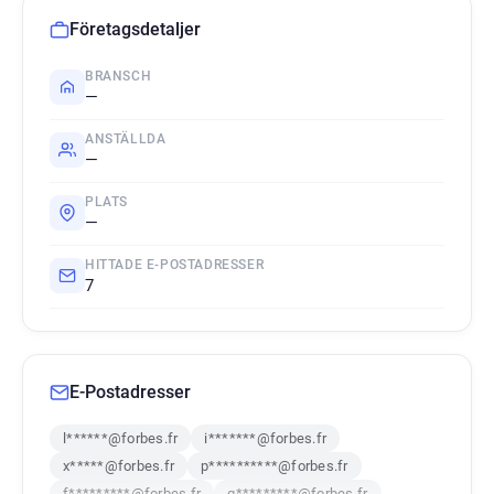
Företagsdetaljer
BRANSCH
—
ANSTÄLLDA
—
PLATS
—
HITTADE E-POSTADRESSER
7
E-Postadresser
l******@forbes.fr
i*******@forbes.fr
x*****@forbes.fr
p**********@forbes.fr
f*********@forbes.fr
g*********@forbes.fr