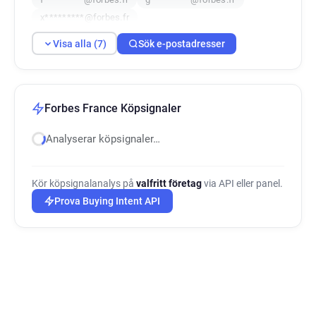
x*********@forbes.fr
Visa alla (7)
Sök e-postadresser
Forbes France Köpsignaler
Analyserar köpsignaler…
Kör köpsignalanalys på
valfritt företag
via API eller panel.
Prova Buying Intent API