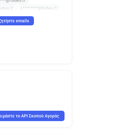
***@forbes.fr
orbes.fr
x********@forbes.fr
ζητήστε emails
ιμάστε το API Σκοπού Αγοράς