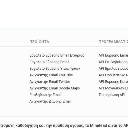
ΠΡΟΪΌΝΤΑ
ΠΡΟΓΡΑΜΜΑΤΙ
Εργαλείο Εύρεσης Email Εταιρίας
API Εύρεσης Emai
Εργαλείο Εύρεσης Email
API Επιβεβαίωση
Εργαλείο Εύρεσης Υποψήφιων
API Εμπλουτισμο
Ανιχνευτής Email YouTube
API Προθέσεων Α
ς
Ανιχνευτής Email Twitter
API Εύρεσης Κοιν
Ανιχνευτής Email Google Maps
API Μοναδικών E
Επαληθευτής Email
Τεκμηρίωση API
Ανιχνευτής Δίωρης Email
τισμένη καθοδήγηση και την πρόθεση αγοράς, το Minelead είναι το AP