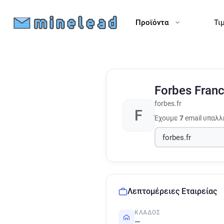
Προϊόντα
Τι
Forbes Fran
forbes.fr
F
Έχουμε
7
email υπαλλ
Λεπτομέρειες Εταιρείας
ΚΛΆΔΟΣ
—