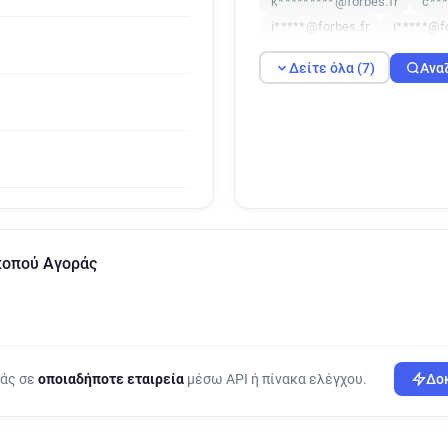
k*********@forbes.fr
c***
i*****@forbes.fr
i*****@f
Δείτε όλα (7)
Ανα
κοπού Αγοράς
ράς σε
οποιαδήποτε εταιρεία
μέσω API ή πίνακα ελέγχου.
Δοκ