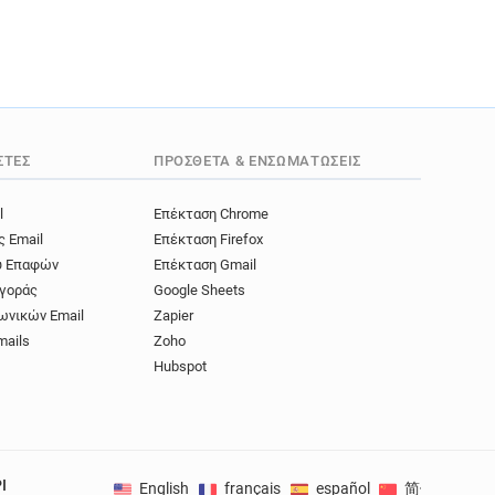
ΣΤΈΣ
ΠΡΌΣΘΕΤΑ & ΕΝΣΩΜΑΤΏΣΕΙΣ
l
Επέκταση Chrome
ς Email
Επέκταση Firefox
ύ Επαφών
Επέκταση Gmail
γοράς
Google Sheets
ωνικών Email
Zapier
mails
Zoho
Hubspot
I
English
français
español
简体中文