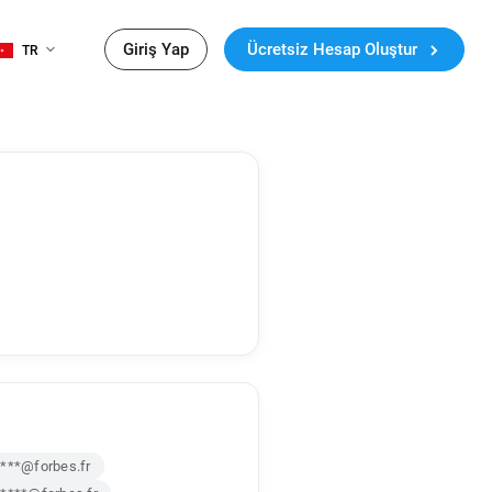
Giriş Yap
Ücretsiz Hesap Oluştur
TR
***@forbes.fr