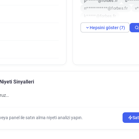
p******@forbes.fr
u******
n***********@forbes.fr
v*
k*****@forbes.fr
Hepsini göster (7)
iyeti Sinyalleri
oruz…
ya panel ile satın alma niyeti analizi yapın.
Sat