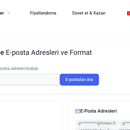
ler
Fiyatlandırma
Davet et & Kazan
ce
E-posta Adresleri ve Format
posta adresini bulduk.
E-postaları Ara
E-Posta Adresleri
p*********@forbes.fr
g***