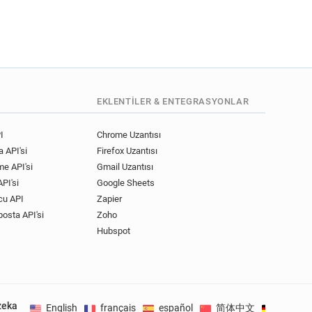
EKLENTILER & ENTEGRASYONLAR
I
Chrome Uzantısı
 API'si
Firefox Uzantısı
me API'si
Gmail Uzantısı
PI'si
Google Sheets
cu API
Zapier
posta API'si
Zoho
Hubspot
zeka
English
français
español
简体中文
Deutsc