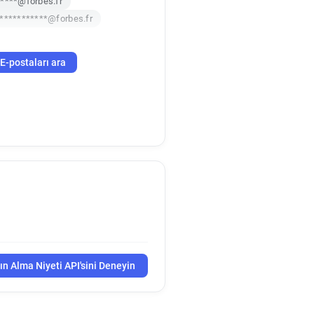
****@forbes.fr
***********@forbes.fr
E-postaları ara
ın Alma Niyeti API'sini Deneyin