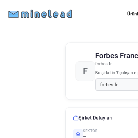
Ürün
Forbes Fran
forbes.fr
F
Bu şirketin
7
çalışan e-
Şirket Detayları
SEKTÖR
—