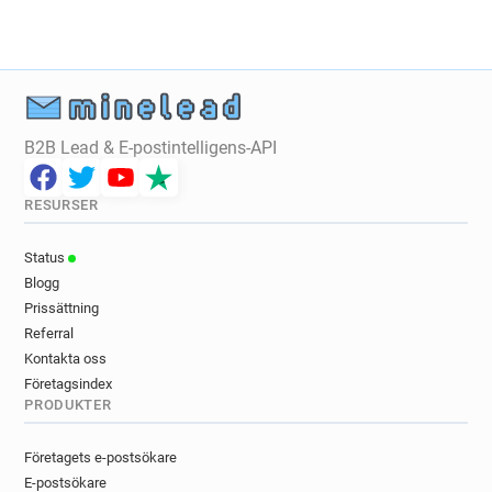
w**********@normandie-univ.fr
f************@normandie-univ.fr
l*******@normandie-univ.fr
c************@normandie-univ.fr
b**********@normandie-univ.fr
B2B Lead & E-postintelligens-API
x***********@normandie-univ.fr
p*******@normandie-univ.fr
o********@normandie-univ.fr
RESURSER
d*********@normandie-univ.fr
Status
m**********@normandie-univ.fr
Blogg
l***********@normandie-univ.fr
Prissättning
i********@normandie-univ.fr
Referral
x*****@normandie-univ.fr
k*****@normandie-univ.fr
Kontakta oss
e********@normandie-univ.fr
Företagsindex
k*****@normandie-univ.fr
PRODUKTER
c***********@normandie-univ.fr
o*******@normandie-univ.fr
Företagets e-postsökare
p******@normandie-univ.fr
E-postsökare