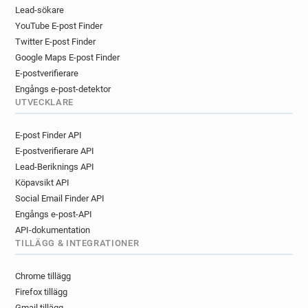
i********@normandie-univ.fr
Lead-sökare
YouTube E-post Finder
s***********@normandie-univ.fr
Twitter E-post Finder
j******@normandie-univ.fr
Google Maps E-post Finder
d********@normandie-univ.fr
E-postverifierare
t********@normandie-univ.fr
Engångs e-post-detektor
UTVECKLARE
E-post Finder API
E-postverifierare API
Lead-Beriknings API
Köpavsikt API
Social Email Finder API
Engångs e-post-API
API-dokumentation
TILLÄGG & INTEGRATIONER
Chrome tillägg
Firefox tillägg
Gmail tillägg