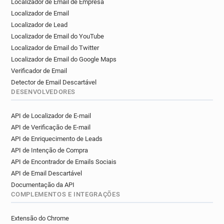
Localizador de Email de Empresa
b********@normandie-univ.fr
Localizador de Email
r*********@normandie-univ.fr
Localizador de Lead
j*****@normandie-univ.fr
Localizador de Email do YouTube
r*********@normandie-univ.fr
Localizador de Email do Twitter
u*********@normandie-univ.fr
Localizador de Email do Google Maps
r**********@normandie-univ.fr
Verificador de Email
u************@normandie-univ.fr
Detector de Email Descartável
DESENVOLVEDORES
API de Localizador de E-mail
API de Verificação de E-mail
API de Enriquecimento de Leads
API de Intenção de Compra
API de Encontrador de Emails Sociais
API de Email Descartável
Documentação da API
COMPLEMENTOS E INTEGRAÇÕES
Extensão do Chrome