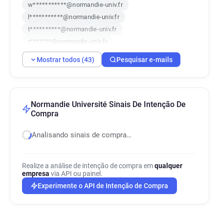
w***********@normandie-univ.fr
l***********@normandie-univ.fr
t**********@normandie-univ.fr
r*******@normandie-univ.fr
p***********@normandie-univ.fr
Mostrar todos (43)
Pesquisar e-mails
i**********@normandie-univ.fr
y*******@normandie-univ.fr
y************@normandie-univ.fr
y*******@normandie-univ.fr
Normandie Université Sinais De Intenção De
Compra
p*****@normandie-univ.fr
g*******@normandie-univ.fr
Analisando sinais de compra…
y************@normandie-univ.fr
j*******@normandie-univ.fr
j********@normandie-univ.fr
Realize a análise de intenção de compra em
qualquer
empresa
via API ou painel.
r******@normandie-univ.fr
Experimente o API de Intenção de Compra
h***********@normandie-univ.fr
i*******@normandie-univ.fr
q************@normandie-univ.fr