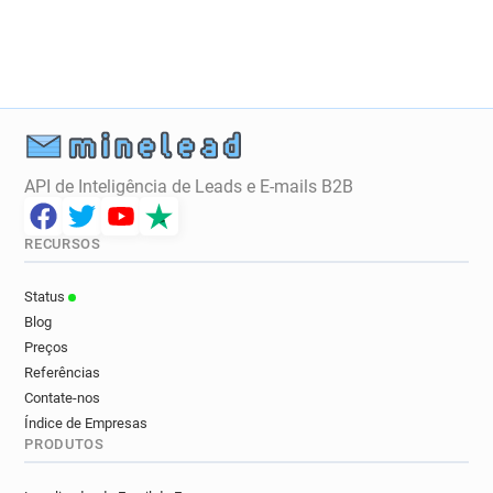
h*********@normandie-univ.fr
f******@normandie-univ.fr
h********@normandie-univ.fr
y*****@normandie-univ.fr
a*********@normandie-univ.fr
l******@normandie-univ.fr
o***********@normandie-univ.fr
API de Inteligência de Leads e E-mails B2B
o******@normandie-univ.fr
m******@normandie-univ.fr
RECURSOS
d******@normandie-univ.fr
k**********@normandie-univ.fr
Status
i*********@normandie-univ.fr
Blog
j******@normandie-univ.fr
Preços
r***********@normandie-univ.fr
Referências
w*********@normandie-univ.fr
Contate-nos
Índice de Empresas
t********@normandie-univ.fr
PRODUTOS
x*******@normandie-univ.fr
o**********@normandie-univ.fr