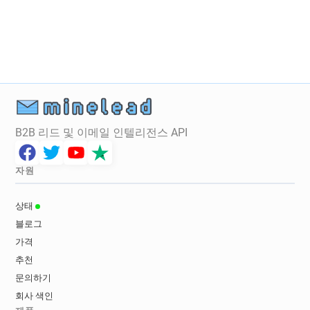
g************@normandie-univ.fr
j*********@normandie-univ.fr
g*********@normandie-univ.fr
x******@normandie-univ.fr
n*********@normandie-univ.fr
u********@normandie-univ.fr
l*****@normandie-univ.fr
a*****@normandie-univ.fr
B2B 리드 및 이메일 인텔리전스 API
v*****@normandie-univ.fr
c*********@normandie-univ.fr
i*******@normandie-univ.fr
자원
l************@normandie-univ.fr
i*********@normandie-univ.fr
상태
p*****@normandie-univ.fr
블로그
t***********@normandie-univ.fr
가격
p*******@normandie-univ.fr
추천
h******@normandie-univ.fr
문의하기
l******@normandie-univ.fr
회사 색인
t************@normandie-univ.fr