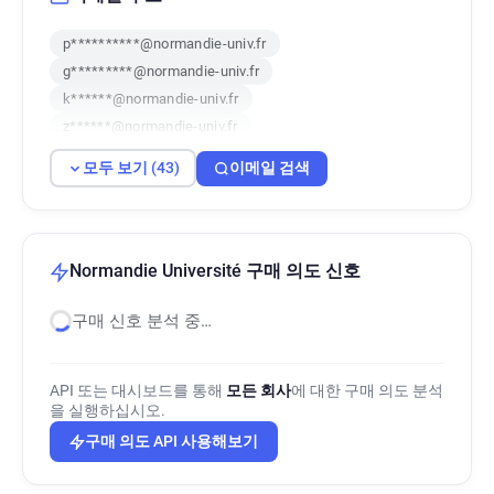
p**********@normandie-univ.fr
g*********@normandie-univ.fr
k******@normandie-univ.fr
z******@normandie-univ.fr
c*****@normandie-univ.fr
모두 보기 (43)
이메일 검색
w********@normandie-univ.fr
n************@normandie-univ.fr
o**********@normandie-univ.fr
b*****@normandie-univ.fr
Normandie Université 구매 의도 신호
d*********@normandie-univ.fr
구매 신호 분석 중…
z******@normandie-univ.fr
n********@normandie-univ.fr
v*********@normandie-univ.fr
API 또는 대시보드를 통해
모든 회사
에 대한 구매 의도 분석
p************@normandie-univ.fr
을 실행하십시오.
r********@normandie-univ.fr
구매 의도 API 사용해보기
h*********@normandie-univ.fr
a********@normandie-univ.fr