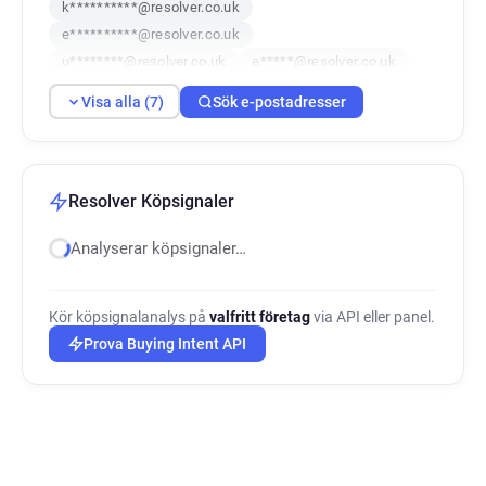
k**********@resolver.co.uk
e**********@resolver.co.uk
u********@resolver.co.uk
e*****@resolver.co.uk
f********@resolver.co.uk
Visa alla (7)
Sök e-postadresser
Resolver Köpsignaler
Analyserar köpsignaler…
Kör köpsignalanalys på
valfritt företag
via API eller panel.
Prova Buying Intent API