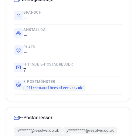
BRANSCH
—
ANSTÄLLDA
—
PLATS
—
HITTADE E-POSTADRESSER
7
E-POSTMÖNSTER
{firstname}@resolver.co.uk
E-Postadresser
v******@resolver.co.uk
y*********@resolver.co.uk