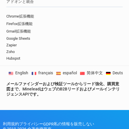
アドオンと統合
Chrome拡張機能
Firefox拡張機能
Gmail拡張機能
Google Sheets
Zapier
Zoho
Hubspot
English
français
español
简体中文
Deutsch
メールファインダーおよび検証ツールからリード強化、購買意
図まで、MineleadはウェブのB2Bリードおよびメールインテリ
ジェンスAPIです。
利用規約
プライバシー
私の情報を販売しない
GDPR
© 2019-2026 全著作権所有。