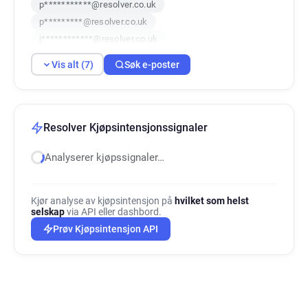
p***********@resolver.co.uk
p*********@resolver.co.uk
j************@resolver.co.uk
d********@resolver.co.uk
q*******@resolver.co.uk
Vis alt (7)
Søk e-poster
Resolver Kjøpsintensjonssignaler
Analyserer kjøpssignaler…
Kjør analyse av kjøpsintensjon på
hvilket som helst
selskap
via API eller dashbord.
Prøv Kjøpsintensjon API