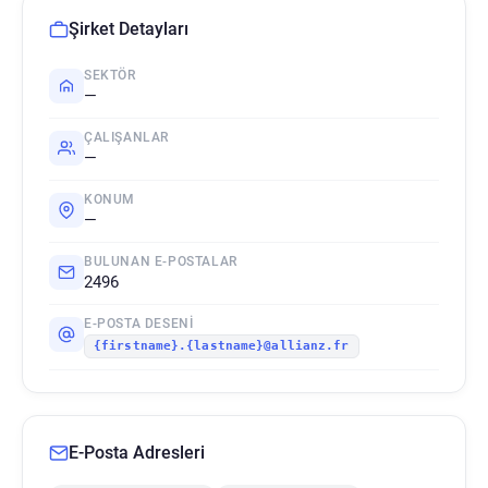
Şirket Detayları
SEKTÖR
—
ÇALIŞANLAR
—
KONUM
—
BULUNAN E-POSTALAR
2496
E-POSTA DESENI
{firstname}.{lastname}@allianz.fr
E-Posta Adresleri