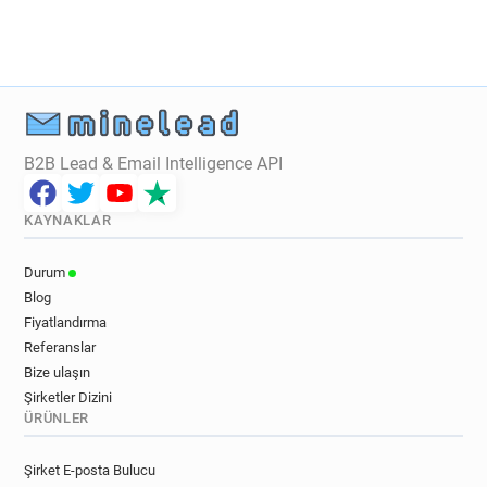
s*********@allianz.fr
f**********@allianz.fr
x******@allianz.fr
f*********@allianz.fr
s*******@allianz.fr
w**********@allianz.fr
k*******@allianz.fr
k********@allianz.fr
w*******@allianz.fr
o*****@allianz.fr
h***********@allianz.fr
x***********@allianz.fr
B2B Lead & Email Intelligence API
a***********@allianz.fr
n*******@allianz.fr
x********@allianz.fr
a******@allianz.fr
KAYNAKLAR
x************@allianz.fr
x********@allianz.fr
u*******@allianz.fr
q*********@allianz.fr
Durum
t******@allianz.fr
y***********@allianz.fr
Blog
b*****@allianz.fr
d*****@allianz.fr
Fiyatlandırma
o*******@allianz.fr
e*********@allianz.fr
Referanslar
r********@allianz.fr
j********@allianz.fr
Bize ulaşın
c***********@allianz.fr
a***********@allianz.fr
Şirketler Dizini
ÜRÜNLER
o***********@allianz.fr
d******@allianz.fr
g******@allianz.fr
z*********@allianz.fr
Şirket E-posta Bulucu
e***********@allianz.fr
o**********@allianz.fr