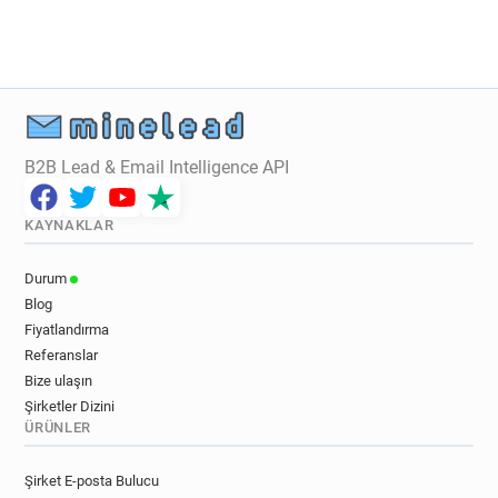
v**********@ca-nmp.fr
m*********@ca-nmp.fr
y******@ca-nmp.fr
d*****@ca-nmp.fr
B2B Lead & Email Intelligence API
KAYNAKLAR
Durum
Blog
Fiyatlandırma
Referanslar
Bize ulaşın
Şirketler Dizini
ÜRÜNLER
Şirket E-posta Bulucu