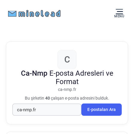
MENÜ
C
Ca-Nmp
E-posta Adresleri ve
Format
ca-nmp.fr
Bu şirketin
40
çalışan e-posta adresini bulduk.
E-postaları Ara