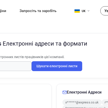
Ціни
Запросіть та заробіть
У
UK
s
Електронні адреси та формати
тронних листів працівників цієї компанії.
Шукати електронні листи
Електронні Адреси
x******@express.co.uk
r*