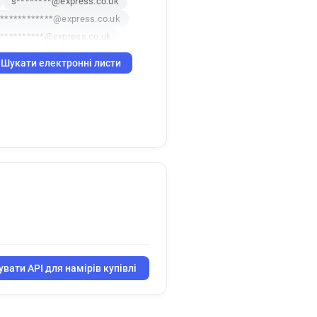
s********@express.co.uk
************@express.co.uk
**********@express.co.uk
t*******@express.co.uk
Шукати електронні листи
u*********@express.co.uk
z*******@express.co.uk
************@express.co.uk
m************@express.co.uk
k
o******@express.co.uk
b***********@express.co.uk
******@express.co.uk
l***********@express.co.uk
o***********@express.co.uk
h**********@express.co.uk
y************@express.co.uk
************@express.co.uk
вати API для намірів купівлі
****@express.co.uk
****@express.co.uk