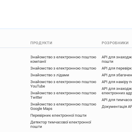
p*****@express.co.uk
e**
z******@express.co.uk
k*
t************@express.co.uk
t*********@express.co.uk
u********@express.co.uk
t*********@express.co.uk
ПРОДУКТИ
РОЗРОБНИКИ
w***********@express.co.uk
f************@express.co.uk
Знайомство з електронною поштою
API для знаходж
o*****@express.co.uk
y**
компанії
пошти
t**********@express.co.uk
Знайомство з електронною поштою
API для перевір
g***********@express.co.uk
Знайомство з лідами
API для збагачен
Знайомство з електронною поштою
API для наміру 
n*********@express.co.uk
YouTube
API для знаходж
o*******@express.co.uk
n
Знайомство з електронною поштою
електронних ад
Twitter
API для тимчасо
Знайомство з електронною поштою
Документація AP
Google Maps
Перевірник електронної пошти
Детектор тимчасової електронної
пошти