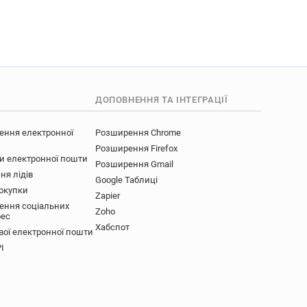
********@express.co.uk
*****@express.co.uk
d***********@express.co.uk
o*****@express.co.uk
w************@express.co.uk
y************@express.co.uk
ДОПОВНЕННЯ ТА ІНТЕГРАЦІЇ
v******@express.co.uk
j********@express.co.uk
ення електронної
Розширення Chrome
*****@express.co.uk
Розширення Firefox
u**********@express.co.uk
ки електронної пошти
Розширення Gmail
d************@express.co.uk
ня лідів
Google Таблиці
покупки
w********@express.co.uk
Zapier
ення соціальних
**********@express.co.uk
Zoho
рес
Хабспот
вої електронної пошти
I