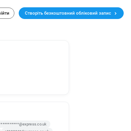
війти
Створіть безкоштовний обліковий запис
***********@express.co.uk