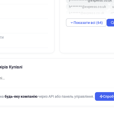
f***********@express.co.uk
h*******@express.co.uk
u
k******@express.co.uk
n*
b********@express.co.uk
Показати всі (64)
g***********@express.co.uk
v************@express.co.uk
ТИ
y*******@express.co.uk
a
o***********@express.co.uk
b************@express.co.u
a*********@express.co.uk
u*******@express.co.uk
l
ірів Купівлі
a*********@express.co.uk
z************@express.co.uk
лі…
q**********@express.co.uk
k********@express.co.uk
w******@express.co.uk
n
 на
будь-яку компанію
через API або панель управління.
Спробу
r*****@express.co.uk
f**
k******@express.co.uk
c*