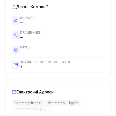
Деталі Компанії
ІНДУСТРІЯ
—
ПРАЦІВНИКИ
—
МІСЦЕ
—
ЗНАЙДЕНІ ЕЛЕКТРОННІ ЛИСТИ
3
Електронні Адреси
p*******@liligo.fr
d*********@liligo.fr
p************@liligo.fr