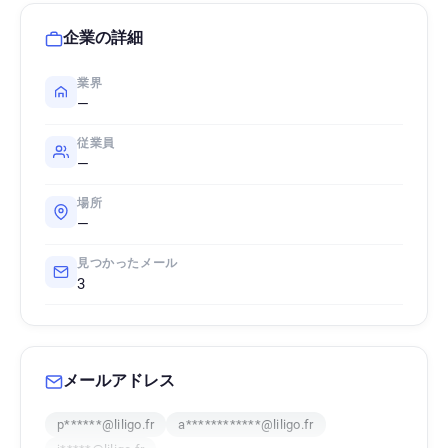
企業の詳細
業界
—
従業員
—
場所
—
見つかったメール
3
メールアドレス
p******@liligo.fr
a************@liligo.fr