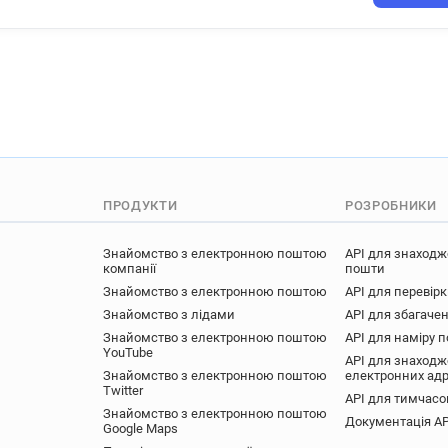
v******@nationaltrust.org.uk
k********@nationaltrust.org.
t*********@nationaltrust.org.
f**********@nationaltrust.org
t*******@nationaltrust.org.uk
o*******@nationaltrust.org.u
z********@nationaltrust.org.u
z*****@nationaltrust.org.uk
d**********@nationaltrust.or
ПРОДУКТИ
РОЗРОБНИКИ
g***********@nationaltrust.o
m**********@nationaltrust.or
Знайомство з електронною поштою
API для знаходж
компанії
пошти
r***********@nationaltrust.or
Знайомство з електронною поштою
API для перевір
x*******@nationaltrust.org.uk
Знайомство з лідами
API для збагачен
g********@nationaltrust.org.
Знайомство з електронною поштою
API для наміру 
YouTube
n*********@nationaltrust.org
API для знаходж
Знайомство з електронною поштою
електронних ад
y**********@nationaltrust.or
Twitter
API для тимчасо
h********@nationaltrust.org.
Знайомство з електронною поштою
Документація AP
y**********@nationaltrust.or
Google Maps