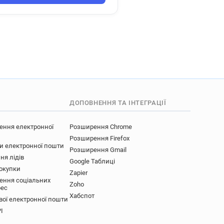
uk
y*****@nationaltrust.org.uk
uk
.uk
k
k
n*****@nationaltrust.org.uk
g.uk
ДОПОВНЕННЯ ТА ІНТЕГРАЦІЇ
rg.uk
g.uk
ення електронної
Розширення Chrome
Розширення Firefox
g.uk
ки електронної пошти
Розширення Gmail
ня лідів
Google Таблиці
uk
покупки
Zapier
.uk
ення соціальних
Zoho
рес
g.uk
Хабспот
вої електронної пошти
uk
I
g.uk