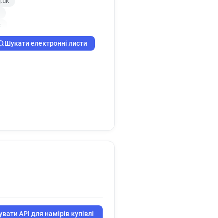
g.uk
k
k
x******@nationaltrust.org.uk
Шукати електронні листи
.uk
x******@nationaltrust.org.uk
g.uk
org.uk
x*****@nationaltrust.org.uk
g.uk
k
g*******@nationaltrust.org.uk
org.uk
k
uk
.uk
вати API для намірів купівлі