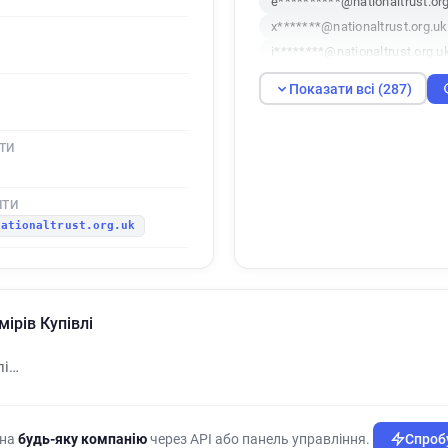
e**********@nationaltrust.or
x*******@nationaltrust.org.uk
i********@nationaltrust.org.u
j********@nationaltrust.org.u
Показати всі (287)
u*********@nationaltrust.org
p*****@nationaltrust.org.uk
ТИ
j***********@nationaltrust.or
v*****@nationaltrust.org.uk
e************@nationaltrust.
ШТИ
nationaltrust.org.uk
i*******@nationaltrust.org.uk
z******@nationaltrust.org.uk
j***********@nationaltrust.or
z********@nationaltrust.org.u
мірів Купівлі
c******@nationaltrust.org.uk
z************@nationaltrust.
лі…
h*******@nationaltrust.org.u
l*********@nationaltrust.org.
w*********@nationaltrust.org
 на
будь-яку компанію
через API або панель управління.
Спробу