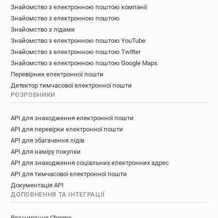
y**********@nominet.org.uk
Знайомство з електронною поштою компанії
Знайомство з електронною поштою
n*******@nominet.org.uk
Знайомство з лідами
d*********@nominet.org.uk
Знайомство з електронною поштою YouTube
r************@nominet.org.uk
Знайомство з електронною поштою Twitter
u********@nominet.org.uk
Знайомство з електронною поштою Google Maps
r*********@nominet.org.uk
Перевірник електронної пошти
k********@nominet.org.uk
o******@nominet.org.uk
Детектор тимчасової електронної пошти
q************@nominet.org.uk
РОЗРОБНИКИ
i**********@nominet.org.uk
m***********@nominet.org.uk
API для знаходження електронної пошти
w**********@nominet.org.uk
API для перевірки електронної пошти
l************@nominet.org.uk
API для збагачення лідів
API для наміру покупки
p**********@nominet.org.uk
API для знаходження соціальних електронних адрес
m************@nominet.org.uk
API для тимчасової електронної пошти
s*****@nominet.org.uk
j********@nominet.org.uk
Документація API
b*********@nominet.org.uk
i*****@nominet.org.uk
ДОПОВНЕННЯ ТА ІНТЕГРАЦІЇ
o*********@nominet.org.uk
n**********@nominet.org.uk
Розширення Chrome