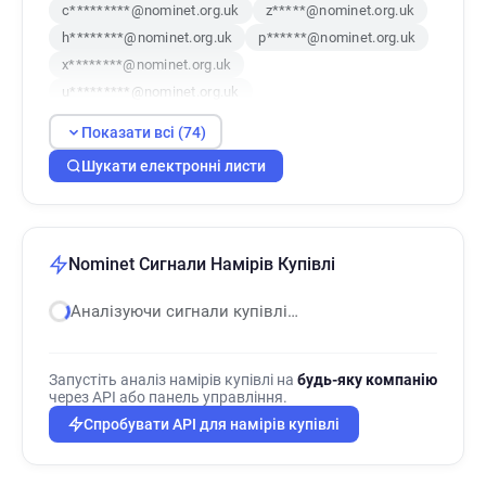
c*********@nominet.org.uk
z*****@nominet.org.uk
h********@nominet.org.uk
p******@nominet.org.uk
x********@nominet.org.uk
u*********@nominet.org.uk
q************@nominet.org.uk
Показати всі (74)
g*********@nominet.org.uk
Шукати електронні листи
d*********@nominet.org.uk
z**********@nominet.org.uk
s**********@nominet.org.uk
l**********@nominet.org.uk
Nominet Сигнали Намірів Купівлі
d******@nominet.org.uk
n************@nominet.org.uk
Аналізуючи сигнали купівлі…
p******@nominet.org.uk
y***********@nominet.org.uk
Запустіть аналіз намірів купівлі на
будь-яку компанію
i*******@nominet.org.uk
t*****@nominet.org.uk
через API або панель управління.
q******@nominet.org.uk
j*******@nominet.org.uk
Спробувати API для намірів купівлі
t***********@nominet.org.uk
p********@nominet.org.uk
z******@nominet.org.uk