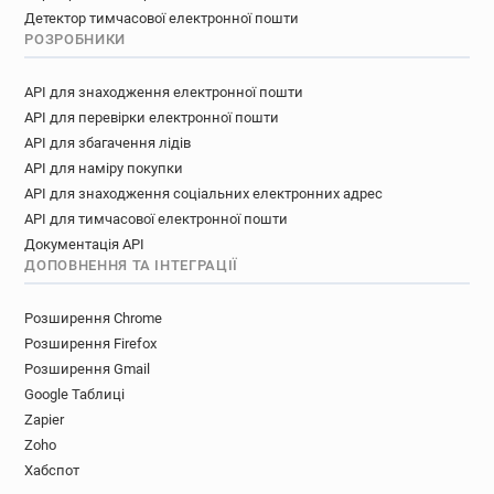
Детектор тимчасової електронної пошти
РОЗРОБНИКИ
API для знаходження електронної пошти
API для перевірки електронної пошти
API для збагачення лідів
API для наміру покупки
API для знаходження соціальних електронних адрес
API для тимчасової електронної пошти
Документація API
ДОПОВНЕННЯ ТА ІНТЕГРАЦІЇ
Розширення Chrome
Розширення Firefox
Розширення Gmail
Google Таблиці
Zapier
Zoho
Хабспот