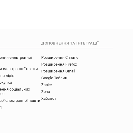
ДОПОВНЕННЯ ТА ІНТЕГРАЦІЇ
ення електронної
Розширення Chrome
Розширення Firefox
ки електронної пошти
Розширення Gmail
ня лідів
Google Таблиці
покупки
Zapier
ення соціальних
Zoho
рес
Хабспот
вої електронної пошти
I