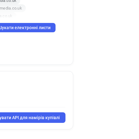
dia.co.uk
media.co.uk
a.co.uk
media.co.uk
Шукати електронні листи
вати API для намірів купівлі