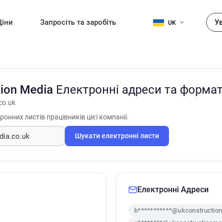
Ціни
Запросіть та заробіть
У
UK
tion Media
Електронні адреси та форма
co.uk
онних листів працівників цієї компанії.
Шукати електронні листи
Електронні Адреси
b***********@ukconstruction