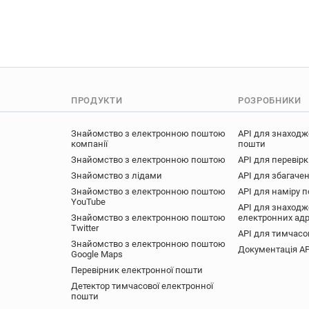
ПРОДУКТИ
РОЗРОБНИКИ
Знайомство з електронною поштою
API для знаходж
компанії
пошти
Знайомство з електронною поштою
API для перевір
Знайомство з лідами
API для збагачен
Знайомство з електронною поштою
API для наміру 
YouTube
API для знаходж
Знайомство з електронною поштою
електронних ад
Twitter
API для тимчасо
Знайомство з електронною поштою
Документація AP
Google Maps
Перевірник електронної пошти
Детектор тимчасової електронної
пошти