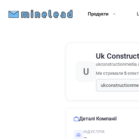
Продукти
Uk Construc
ukconstructionmedia.
U
Ми отримали
5
електр
Деталі Компанії
ІНДУСТРІЯ
—