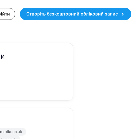
війти
Створіть безкоштовний обліковий запис
ти
media.co.uk