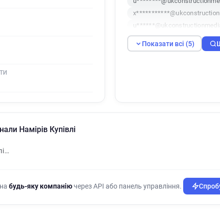
u********@ukconstructionme
x***********@ukconstruction
u******@ukconstructionmedi
l***********@ukconstruction
Показати всі (5)
ТИ
нали Намірів Купівлі
лі…
 на
будь-яку компанію
через API або панель управління.
Спробу