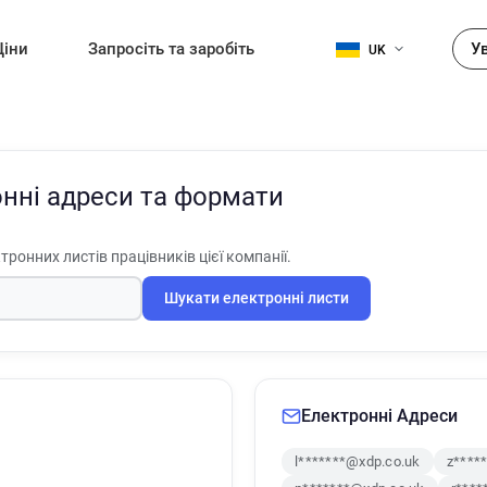
Ціни
Запросіть та заробіть
У
UK
нні адреси та формати
тронних листів працівників цієї компанії.
Шукати електронні листи
Електронні Адреси
l*******@xdp.co.uk
z****