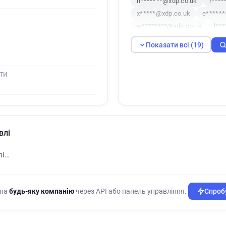
n*******@xdp.co.uk
r****
x*****@xdp.co.uk
e******
w********@xdp.co.uk
l**
x******@xdp.co.uk
a*****
Показати всі (19)
d**********@xdp.co.uk
t*
a*******@xdp.co.uk
g****
ТИ
n************@xdp.co.uk
g*********@xdp.co.uk
q**
l***********@xdp.co.uk
влі
лі…
 на
будь-яку компанію
через API або панель управління.
Спробу