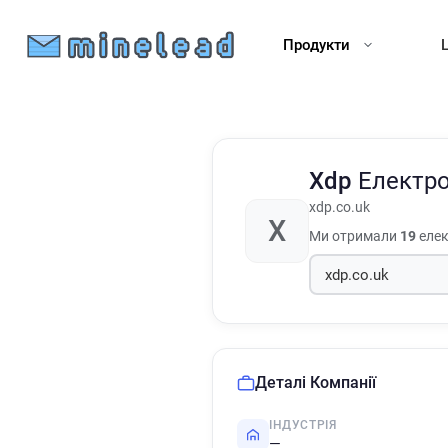
Продукти
Xdp
Електро
xdp.co.uk
X
Ми отримали
19
елек
Деталі Компанії
ІНДУСТРІЯ
—