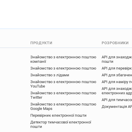
ПРОДУКТИ
РОЗРОБНИКИ
Знайомство з електронною поштою
API для знаходж
компанії
пошти
Знайомство з електронною поштою
API для перевір
Знайомство з лідами
API для збагачен
Знайомство з електронною поштою
API для наміру 
YouTube
API для знаходж
Знайомство з електронною поштою
електронних ад
Twitter
API для тимчасо
Знайомство з електронною поштою
Документація AP
Google Maps
Перевірник електронної пошти
Детектор тимчасової електронної
пошти