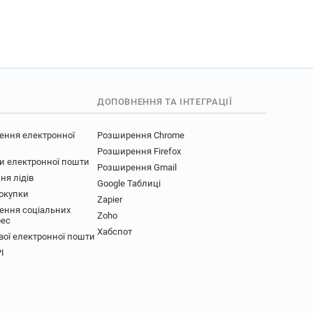
ДОПОВНЕННЯ ТА ІНТЕГРАЦІЇ
ення електронної
Розширення Chrome
Розширення Firefox
ки електронної пошти
Розширення Gmail
ня лідів
Google Таблиці
покупки
Zapier
ення соціальних
Zoho
рес
Хабспот
вої електронної пошти
I