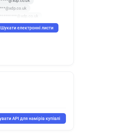
*****@xdp.co.uk
***@xdp.co.uk
**********@xdp.co.uk
******@xdp.co.uk
Шукати електронні листи
****@xdp.co.uk
******@xdp.co.uk
y**********@xdp.co.uk
***@xdp.co.uk
вати API для намірів купівлі