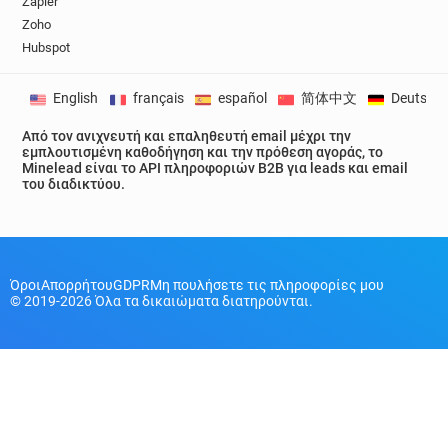
Zapier
Zoho
Hubspot
English
français
español
简体中文
Deutsch
Από τον ανιχνευτή και επαληθευτή email μέχρι την
εμπλουτισμένη καθοδήγηση και την πρόθεση αγοράς, το
Minelead είναι το API πληροφοριών B2B για leads και email
του διαδικτύου.
Όροι
Απορρήτου
GDPR
Μη πουλήσετε τις πληροφορίες μου
© 2019-2026 Όλα τα δικαιώματα διατηρούνται.