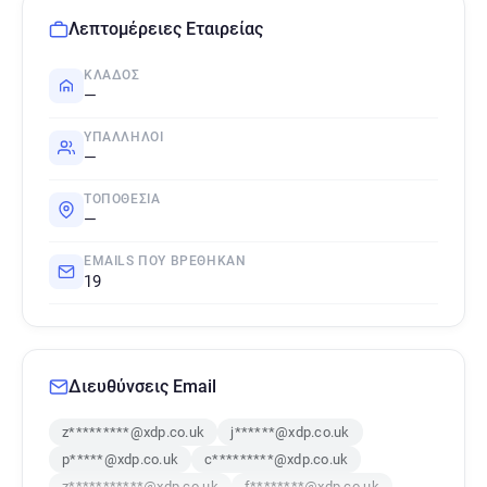
Λεπτομέρειες Εταιρείας
ΚΛΆΔΟΣ
—
ΥΠΆΛΛΗΛΟΙ
—
ΤΟΠΟΘΕΣΊΑ
—
EMAILS ΠΟΥ ΒΡΈΘΗΚΑΝ
19
Διευθύνσεις Email
z*********@xdp.co.uk
j******@xdp.co.uk
p*****@xdp.co.uk
c*********@xdp.co.uk
z***********@xdp.co.uk
f********@xdp.co.uk