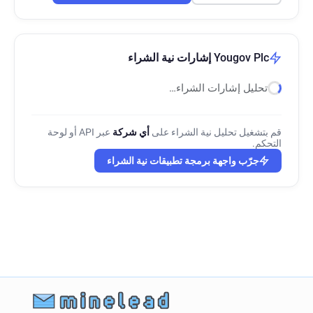
Yougov Plc إشارات نية الشراء
تحليل إشارات الشراء…
قم بتشغيل تحليل نية الشراء على
أي شركة
عبر API أو لوحة
التحكم.
جرّب واجهة برمجة تطبيقات نية الشراء