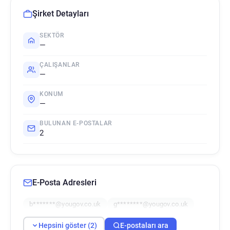
Şirket Detayları
SEKTÖR
—
ÇALIŞANLAR
—
KONUM
—
BULUNAN E-POSTALAR
2
E-Posta Adresleri
b*******@yougov.co.uk
g********@yougov.co.uk
Hepsini göster (2)
E-postaları ara