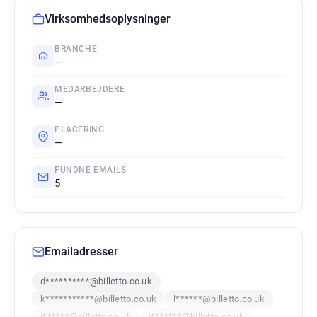
Virksomhedsoplysninger
BRANCHE
—
MEDARBEJDERE
—
PLACERING
—
FUNDNE EMAILS
5
Emailadresser
d**********@billetto.co.uk
k***********@billetto.co.uk
l******@billetto.co.uk
i******@billetto.co.uk
j*******@billetto.co.uk