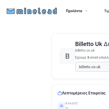
Προϊόντα
Τι
Billetto Uk
Δ
billetto.co.uk
B
Έχουμε
5
email υπαλλ
Λεπτομέρειες Εταιρείας
ΚΛΆΔΟΣ
—