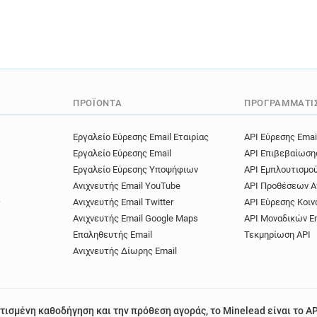
ΠΡΟΪΌΝΤΑ
ΠΡΟΓΡΑΜΜΑΤΙ
Εργαλείο Εύρεσης Email Εταιρίας
API Εύρεσης Emai
Εργαλείο Εύρεσης Email
API Επιβεβαίωση
Εργαλείο Εύρεσης Υποψήφιων
API Εμπλουτισμο
Ανιχνευτής Email YouTube
API Προθέσεων Α
ς
Ανιχνευτής Email Twitter
API Εύρεσης Κοιν
Ανιχνευτής Email Google Maps
API Μοναδικών E
Επαληθευτής Email
Τεκμηρίωση API
Ανιχνευτής Δίωρης Email
τισμένη καθοδήγηση και την πρόθεση αγοράς, το Minelead είναι το AP