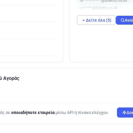
d**********@billetto.co.uk
c*****@billetto.co.uk
Δείτε όλα (5)
Ανα
ού Αγοράς
ράς σε
οποιαδήποτε εταιρεία
μέσω API ή πίνακα ελέγχου.
Δοκ