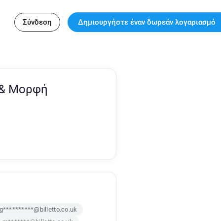
Σύνδεση
Δημιουργήστε έναν δωρεάν λογαριασμό
 & Μορφή
g**********@billetto.co.uk