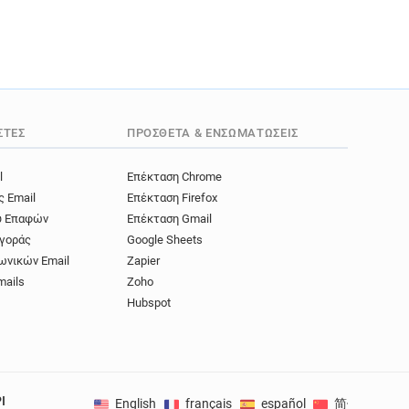
ΣΤΈΣ
ΠΡΌΣΘΕΤΑ & ΕΝΣΩΜΑΤΏΣΕΙΣ
l
Επέκταση Chrome
ς Email
Επέκταση Firefox
ύ Επαφών
Επέκταση Gmail
γοράς
Google Sheets
ωνικών Email
Zapier
mails
Zoho
Hubspot
I
English
français
español
简体中文