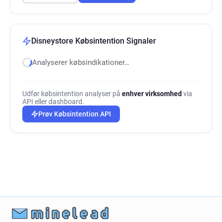
Disneystore Købsintention Signaler
Analyserer købsindikationer…
Udfør købsintention analyser på
enhver virksomhed
via
API eller dashboard.
Prøv Købsintention API