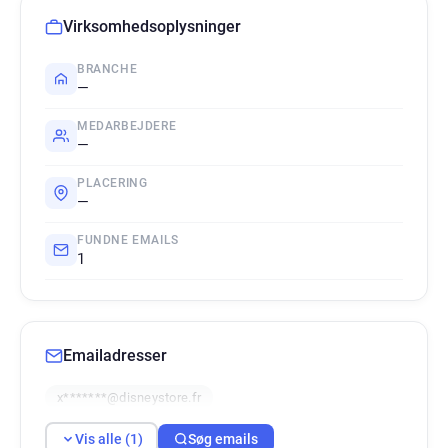
Virksomhedsoplysninger
BRANCHE
—
MEDARBEJDERE
—
PLACERING
—
FUNDNE EMAILS
1
Emailadresser
x*******@disneystore.fr
Vis alle (1)
Søg emails