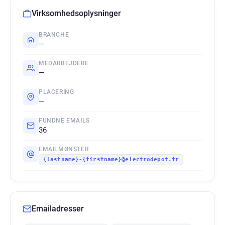
Virksomhedsoplysninger
BRANCHE
—
MEDARBEJDERE
—
PLACERING
—
FUNDNE EMAILS
36
EMAILMØNSTER
{lastname}-{firstname}@electrodepot.fr
Emailadresser