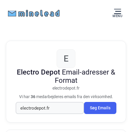
MENU
E
Electro Depot
Email-adresser &
Format
electrodepot.fr
Vi har
36
medarbejderes emails fra den virksomhed.
Søg Emails