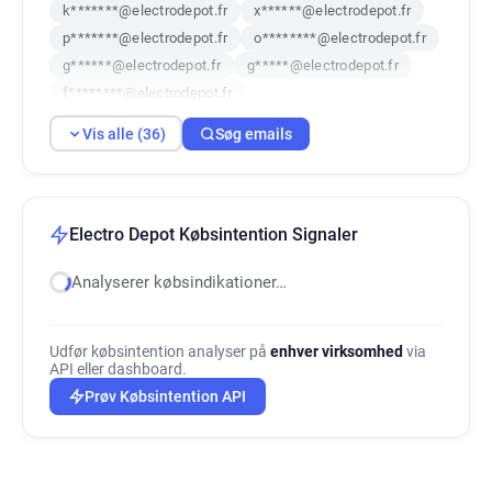
k*******@electrodepot.fr
x******@electrodepot.fr
p*******@electrodepot.fr
o********@electrodepot.fr
g******@electrodepot.fr
g*****@electrodepot.fr
f********@electrodepot.fr
f*********@electrodepot.fr
Vis alle (36)
Søg emails
j************@electrodepot.fr
g******@electrodepot.fr
z******@electrodepot.fr
u******@electrodepot.fr
s**********@electrodepot.fr
Electro Depot Købsintention Signaler
p********@electrodepot.fr
Analyserer købsindikationer…
s**********@electrodepot.fr
a************@electrodepot.fr
t************@electrodepot.fr
Udfør købsintention analyser på
enhver virksomhed
via
f******@electrodepot.fr
k*****@electrodepot.fr
API eller dashboard.
l*****@electrodepot.fr
g*********@electrodepot.fr
Prøv Købsintention API
w************@electrodepot.fr
r***********@electrodepot.fr
a******@electrodepot.fr