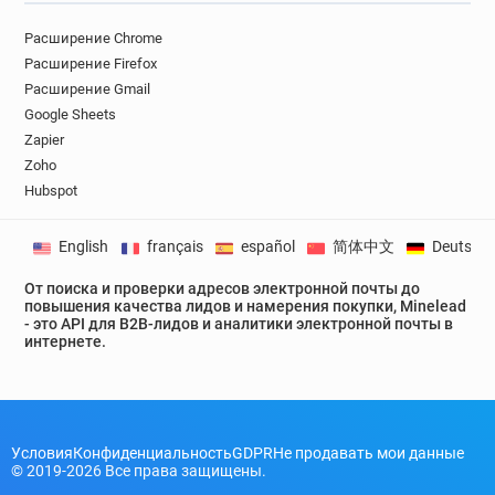
Расширение Chrome
Расширение Firefox
Расширение Gmail
Google Sheets
Zapier
Zoho
Hubspot
English
français
español
简体中文
Deutsch
От поиска и проверки адресов электронной почты до
повышения качества лидов и намерения покупки, Minelead
- это API для B2B-лидов и аналитики электронной почты в
интернете.
Условия
Конфиденциальность
GDPR
Не продавать мои данные
© 2019-2026 Все права защищены.