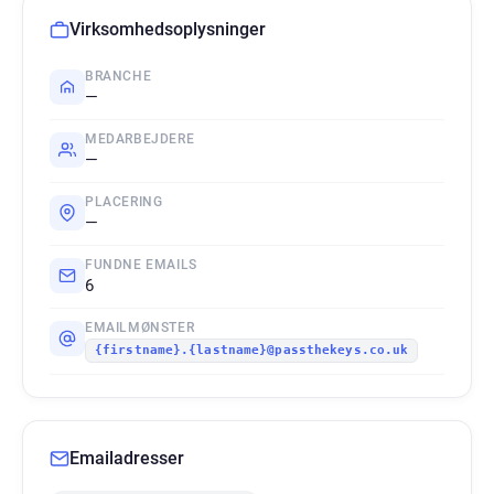
Virksomhedsoplysninger
BRANCHE
—
MEDARBEJDERE
—
PLACERING
—
FUNDNE EMAILS
6
EMAILMØNSTER
{firstname}.{lastname}@passthekeys.co.uk
Emailadresser