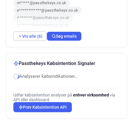
m*****@passthekeys.co.uk
e************@passthekeys.co.uk
i********@passthekeys.co.uk
z*******@passthekeys.co.uk
w***********@passthekeys.co.uk
Vis alle (6)
Søg emails
i*******@passthekeys.co.uk
Passthekeys Købsintention Signaler
Analyserer købsindikationer…
Udfør købsintention analyser på
enhver virksomhed
via
API eller dashboard.
Prøv Købsintention API