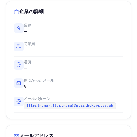
企業の詳細
業界
—
従業員
—
場所
—
見つかったメール
6
メールパターン
{firstname}.{lastname}@passthekeys.co.uk
メールアドレス