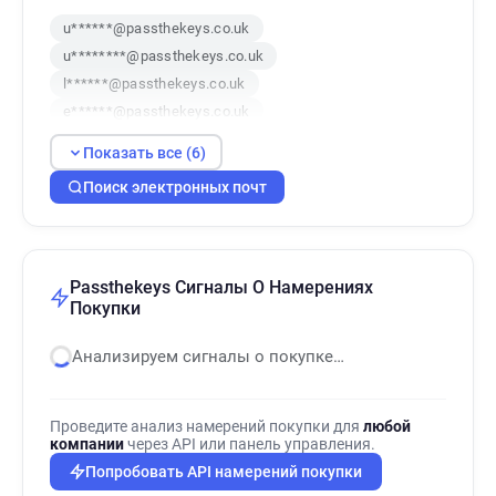
u******@passthekeys.co.uk
u********@passthekeys.co.uk
l******@passthekeys.co.uk
e******@passthekeys.co.uk
o*****@passthekeys.co.uk
Показать все (6)
w******@passthekeys.co.uk
Поиск электронных почт
Passthekeys Сигналы О Намерениях
Покупки
Анализируем сигналы о покупке…
Проведите анализ намерений покупки для
любой
компании
через API или панель управления.
Попробовать API намерений покупки