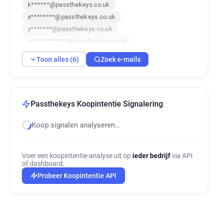
k******@passthekeys.co.uk
x********@passthekeys.co.uk
y*******@passthekeys.co.uk
n************@passthekeys.co.uk
k*********@passthekeys.co.uk
Toon alles (6)
Zoek e-mails
q***********@passthekeys.co.uk
Passthekeys Koopintentie Signalering
Koop signalen analyseren…
Voer een koopintentie-analyse uit op
ieder bedrijf
via API
of dashboard.
Probeer Koopintentie API