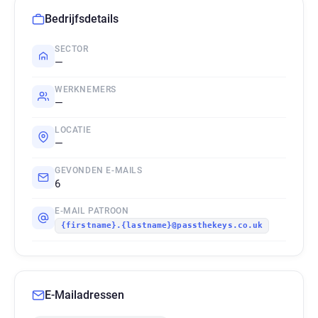
Bedrijfsdetails
SECTOR
—
WERKNEMERS
—
LOCATIE
—
GEVONDEN E-MAILS
6
E-MAIL PATROON
{firstname}.{lastname}@passthekeys.co.uk
E-Mailadressen