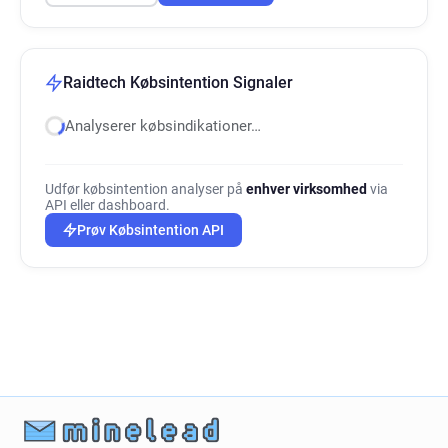
Raidtech Købsintention Signaler
Analyserer købsindikationer…
Udfør købsintention analyser på
enhver virksomhed
via
API eller dashboard.
Prøv Købsintention API