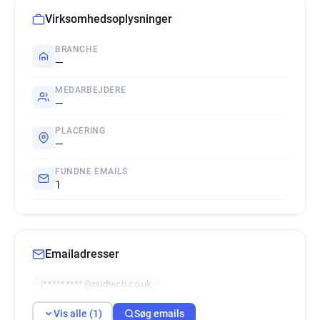
Virksomhedsoplysninger
BRANCHE
—
MEDARBEJDERE
—
PLACERING
—
FUNDNE EMAILS
1
Emailadresser
j*********@raidtech.co.uk
Vis alle (1)
Søg emails