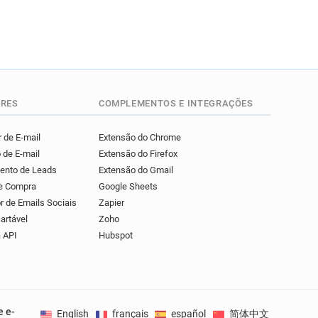
RES
COMPLEMENTOS E INTEGRAÇÕES
 de E-mail
Extensão do Chrome
 de E-mail
Extensão do Firefox
mento de Leads
Extensão do Gmail
de Compra
Google Sheets
r de Emails Sociais
Zapier
artável
Zoho
 API
Hubspot
e e-
English
français
español
简体中文
Deuts