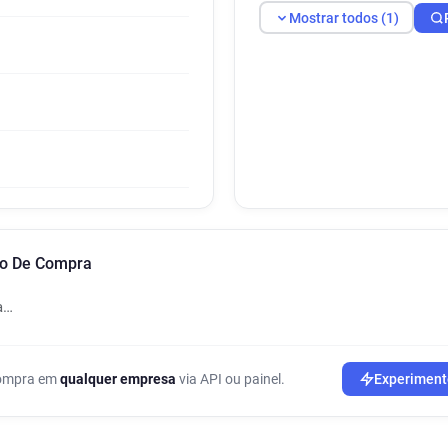
Mostrar todos (1)
ão De Compra
a…
 compra em
qualquer empresa
via API ou painel.
Experiment