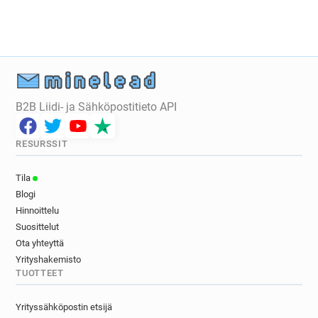
h************@ac-dijon.fr
k************@ac-dijon.fr
o********@ac-dijon.fr
w***********@ac-dijon.fr
j*********@ac-dijon.fr
i******@ac-dijon.fr
j*********@ac-dijon.fr
x**********@ac-dijon.fr
h***********@ac-dijon.fr
w************@ac-dijon.fr
m*****@ac-dijon.fr
c***********@ac-dijon.fr
B2B Liidi- ja Sähköpostitieto API
f********@ac-dijon.fr
b********@ac-dijon.fr
r*******@ac-dijon.fr
q************@ac-dijon.fr
RESURSSIT
g**********@ac-dijon.fr
k*****@ac-dijon.fr
u********@ac-dijon.fr
u**********@ac-dijon.fr
Tila
p**********@ac-dijon.fr
f**********@ac-dijon.fr
Blogi
l**********@ac-dijon.fr
x************@ac-dijon.fr
Hinnoittelu
r*********@ac-dijon.fr
x*********@ac-dijon.fr
Suosittelut
r***********@ac-dijon.fr
p***********@ac-dijon.fr
Ota yhteyttä
v************@ac-dijon.fr
Yrityshakemisto
TUOTTEET
w************@ac-dijon.fr
h*****@ac-dijon.fr
f********@ac-dijon.fr
q**********@ac-dijon.fr
Yrityssähköpostin etsijä
y********@ac-dijon.fr
n*****@ac-dijon.fr