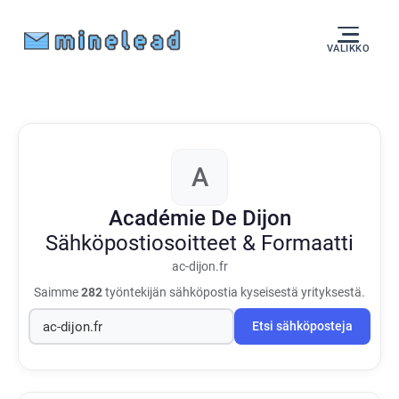
VALIKKO
A
Académie De Dijon
Sähköpostiosoitteet & Formaatti
ac-dijon.fr
Saimme
282
työntekijän sähköpostia kyseisestä yrityksestä.
Etsi sähköposteja