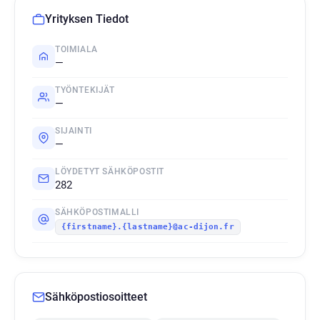
Yrityksen Tiedot
TOIMIALA
—
TYÖNTEKIJÄT
—
SIJAINTI
—
LÖYDETYT SÄHKÖPOSTIT
282
SÄHKÖPOSTIMALLI
{firstname}.{lastname}@ac-dijon.fr
Sähköpostiosoitteet