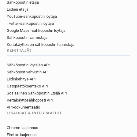
Sähköpostin etsijä
q***********@ac-dijon.fr
t***********@ac-dijon.fr
Liidien etsijä
h********@ac-dijon.fr
z********@ac-dijon.fr
YouTube-sähköpostin löytäjä
m********@ac-dijon.fr
j*****@ac-dijon.fr
Twitter-sähköpostin löytäjä
f********@ac-dijon.fr
n*********@ac-dijon.fr
Google Maps -sähköpostin löytäjä
k********@ac-dijon.fr
e*****@ac-dijon.fr
Sähköpostin varmistaja
w*****@ac-dijon.fr
o**********@ac-dijon.fr
Kertakäyttöisen sähköpostin tunnistaja
e**********@ac-dijon.fr
e********@ac-dijon.fr
KEHITTÄJÄT
s*****@ac-dijon.fr
w*********@ac-dijon.fr
Sähköpostin löytäjän API
r*******@ac-dijon.fr
y*******@ac-dijon.fr
Sähköpostivahvistin API
p*********@ac-dijon.fr
g************@ac-dijon.fr
Liidinkehitys-API
y**********@ac-dijon.fr
l**********@ac-dijon.fr
Ostopäätöksenteko API
w*****@ac-dijon.fr
w*********@ac-dijon.fr
Sosiaalinen Sähköpostin Etsijä API
z***********@ac-dijon.fr
m******@ac-dijon.fr
Kertakäyttösähköposti API
w********@ac-dijon.fr
g*****@ac-dijon.fr
API-dokumentaatio
t*****@ac-dijon.fr
h**********@ac-dijon.fr
LISÄOSAT & INTEGRAATIOT
n******@ac-dijon.fr
g******@ac-dijon.fr
q*******@ac-dijon.fr
g*****@ac-dijon.fr
Chrome-laajennus
n*****@ac-dijon.fr
m*****@ac-dijon.fr
Firefox-laajennus