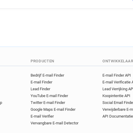
s************@ac-dijon.fr
g*********@ac-dijon.fr
q*
h************@ac-dijon.fr
q********@ac-dijon.fr
v**
j************@ac-dijon.fr
n**********@ac-dijon.fr
x
r*******@ac-dijon.fr
i****
q********@ac-dijon.fr
p**
p*****@ac-dijon.fr
o*****
PRODUCTEN
ONTWIKKELAA
r*********@ac-dijon.fr
p**
c**********@ac-dijon.fr
a
Bedrijf E-mail Finder
E-mail Finder API
E-mail Finder
E-mail Verificatie 
f*******@ac-dijon.fr
f****
Lead Finder
Lead Verrijking AP
a*****@ac-dijon.fr
v*****
YouTube E-mail Finder
Koopintentie API
y*********@ac-dijon.fr
d*
op
Twitter E-mail Finder
Social Email Finde
r************@ac-dijon.fr
Google Maps E-mail Finder
Verwijderbare E-m
y*********@ac-dijon.fr
y*
E-mail Verifier
API Documentatie
b***********@ac-dijon.fr
Vervangbare E-mail Detector
o*********@ac-dijon.fr
w*