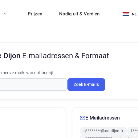
n
Prijzen
Nodig uit & Verdien
NL
 Dijon
E-mailadressen & Formaat
mers e-mails van dat bedrijf.
Zoek E-mails
E-Mailadressen
g********@ac-dijon.fr
f**