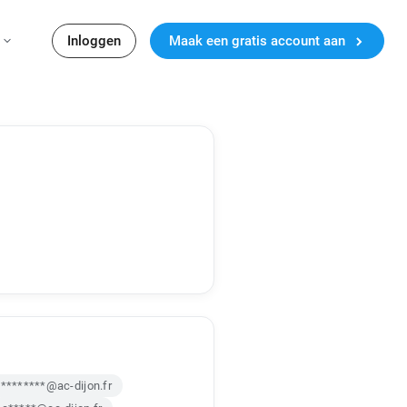
Inloggen
Maak een gratis account aan
*********@ac-dijon.fr