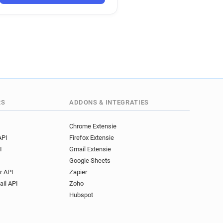
y*****@ac-dijon.fr
********@ac-dijon.fr
e*******@ac-dijon.fr
*******@ac-dijon.fr
e*****@ac-dijon.fr
*******@ac-dijon.fr
*@ac-dijon.fr
******@ac-dijon.fr
**@ac-dijon.fr
RS
ADDONS & INTEGRATIES
******@ac-dijon.fr
********@ac-dijon.fr
Chrome Extensie
API
Firefox Extensie
****@ac-dijon.fr
I
Gmail Extensie
****@ac-dijon.fr
Google Sheets
***********@ac-dijon.fr
r API
Zapier
p*******@ac-dijon.fr
ail API
Zoho
*********@ac-dijon.fr
Hubspot
o*****@ac-dijon.fr
****@ac-dijon.fr