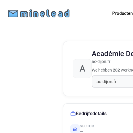
Producte
Académie De
ac-dijon.fr
A
We hebben
282
werkne
Bedrijfsdetails
SECTOR
—