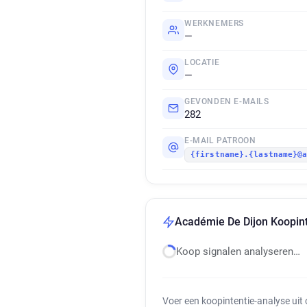
WERKNEMERS
—
LOCATIE
—
GEVONDEN E-MAILS
282
E-MAIL PATROON
{firstname}.{lastname}@
Académie De Dijon Koopint
Koop signalen analyseren…
Voer een koopintentie-analyse uit