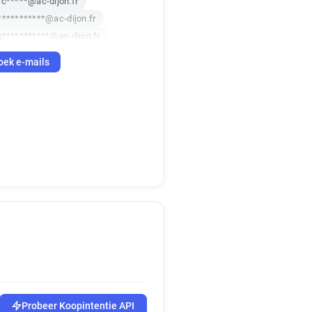
c*****@ac-dijon.fr
***********@ac-dijon.fr
g***********@ac-dijon.fr
******@ac-dijon.fr
oek e-mails
*@ac-dijon.fr
c**********@ac-dijon.fr
**@ac-dijon.fr
********@ac-dijon.fr
***@ac-dijon.fr
**@ac-dijon.fr
*******@ac-dijon.fr
*******@ac-dijon.fr
*******@ac-dijon.fr
********@ac-dijon.fr
******@ac-dijon.fr
a*******@ac-dijon.fr
o**********@ac-dijon.fr
**********@ac-dijon.fr
Probeer Koopintentie API