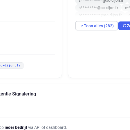
s************@ac-dijon.fr
h*********@ac-dijon.fr
e*
b***********@ac-dijon.fr
h******@ac-dijon.fr
k****
Toon alles (282)
Z
s******@ac-dijon.fr
q****
s***********@ac-dijon.fr
b*****@ac-dijon.fr
r******
q********@ac-dijon.fr
y**
g*****@ac-dijon.fr
z*****
ac-dijon.fr
x********@ac-dijon.fr
y***
z*******@ac-dijon.fr
m***
p********@ac-dijon.fr
s**
b********@ac-dijon.fr
a**
entie Signalering
l********@ac-dijon.fr
p***
s**********@ac-dijon.fr
p
c***********@ac-dijon.fr
y************@ac-dijon.fr
o********@ac-dijon.fr
n**
 op
ieder bedrijf
via API of dashboard.