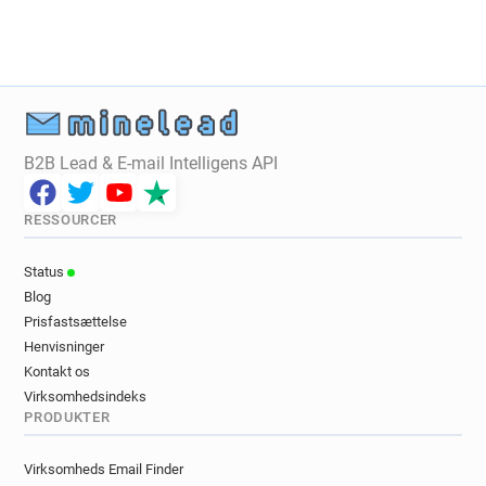
i*******@ac-dijon.fr
k*********@ac-dijon.fr
x**********@ac-dijon.fr
t*********@ac-dijon.fr
x*********@ac-dijon.fr
c******@ac-dijon.fr
l******@ac-dijon.fr
w********@ac-dijon.fr
b***********@ac-dijon.fr
y*****@ac-dijon.fr
o***********@ac-dijon.fr
c*****@ac-dijon.fr
B2B Lead & E-mail Intelligens API
m********@ac-dijon.fr
a*********@ac-dijon.fr
c**********@ac-dijon.fr
k*****@ac-dijon.fr
RESSOURCER
v**********@ac-dijon.fr
l**********@ac-dijon.fr
d***********@ac-dijon.fr
p*********@ac-dijon.fr
Status
j************@ac-dijon.fr
p*********@ac-dijon.fr
Blog
q********@ac-dijon.fr
n************@ac-dijon.fr
Prisfastsættelse
j*********@ac-dijon.fr
p*****@ac-dijon.fr
Henvisninger
w***********@ac-dijon.fr
o*****@ac-dijon.fr
Kontakt os
g************@ac-dijon.fr
l********@ac-dijon.fr
Virksomhedsindeks
PRODUKTER
a********@ac-dijon.fr
q************@ac-dijon.fr
s*******@ac-dijon.fr
k********@ac-dijon.fr
Virksomheds Email Finder
o********@ac-dijon.fr
c************@ac-dijon.fr