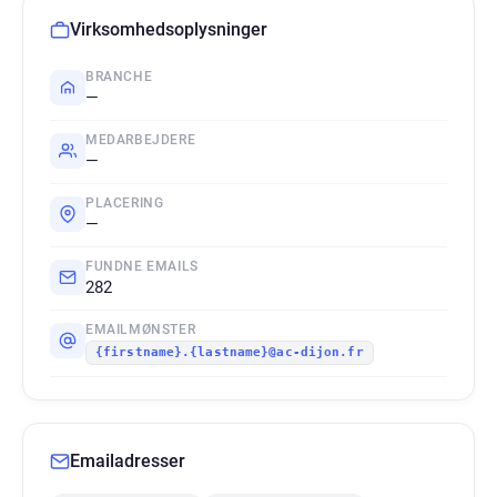
Virksomhedsoplysninger
BRANCHE
—
MEDARBEJDERE
—
PLACERING
—
FUNDNE EMAILS
282
EMAILMØNSTER
{firstname}.{lastname}@ac-dijon.fr
Emailadresser