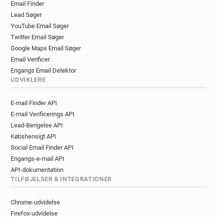
Email Finder
d********@ac-dijon.fr
f*********@ac-dijon.fr
Lead Søger
u******@ac-dijon.fr
u************@ac-dijon.fr
YouTube Email Søger
b******@ac-dijon.fr
y**********@ac-dijon.fr
Twitter Email Søger
p*****@ac-dijon.fr
q*****@ac-dijon.fr
Google Maps Email Søger
y******@ac-dijon.fr
f**********@ac-dijon.fr
Email Verificer
o********@ac-dijon.fr
x********@ac-dijon.fr
Engangs Email Detektor
y**********@ac-dijon.fr
p************@ac-dijon.fr
UDVIKLERE
j********@ac-dijon.fr
a******@ac-dijon.fr
E-mail Finder API
d********@ac-dijon.fr
s******@ac-dijon.fr
E-mail Verificerings API
n*****@ac-dijon.fr
o************@ac-dijon.fr
Lead-Berigelse API
t*******@ac-dijon.fr
h*******@ac-dijon.fr
Købshensigt API
p*****@ac-dijon.fr
a********@ac-dijon.fr
Social Email Finder API
z********@ac-dijon.fr
w***********@ac-dijon.fr
Engangs-e-mail API
t********@ac-dijon.fr
r*********@ac-dijon.fr
API-dokumentation
p************@ac-dijon.fr
b*******@ac-dijon.fr
TILFØJELSER & INTEGRATIONER
u********@ac-dijon.fr
m*****@ac-dijon.fr
v*********@ac-dijon.fr
h*****@ac-dijon.fr
Chrome-udvidelse
b*******@ac-dijon.fr
w*********@ac-dijon.fr
Firefox-udvidelse