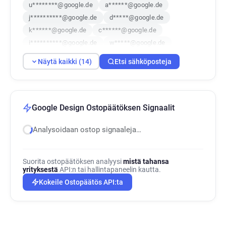
u********@google.de
a******@google.de
j**********@google.de
d*****@google.de
k******@google.de
c******@google.de
i**********@google.de
w*****@google.de
z*********@google.de
k*******@google.de
Näytä kaikki (14)
Etsi sähköposteja
f*****@google.de
j*****@google.de
w***********@google.de
h*****@google.de
Google Design Ostopäätöksen Signaalit
Analysoidaan ostop signaaleja…
Suorita ostopäätöksen analyysi
mistä tahansa
yrityksestä
API:n tai hallintapaneelin kautta.
Kokeile Ostopäätös API:ta