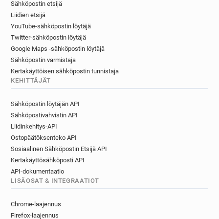
Sähköpostin etsijä
Liidien etsijä
YouTube-sähköpostin löytäjä
Twitter-sähköpostin löytäjä
Google Maps -sähköpostin löytäjä
Sähköpostin varmistaja
Kertakäyttöisen sähköpostin tunnistaja
KEHITTÄJÄT
Sähköpostin löytäjän API
Sähköpostivahvistin API
Liidinkehitys-API
Ostopäätöksenteko API
Sosiaalinen Sähköpostin Etsijä API
Kertakäyttösähköposti API
API-dokumentaatio
LISÄOSAT & INTEGRAATIOT
Chrome-laajennus
Firefox-laajennus