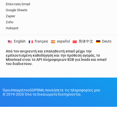
Επέκταση Gmail
Google Sheets
Zapier
Zoho
Hubspot
English
français
español
简体中文
Deutsch
Από τον ανιχνευτή και επαληθευτή email μέχρι την
εμπλουτισμένη καθοδήγηση και την πρόθεση αγοράς, το
Minelead είναι το API πληροφοριών B2B για leads και email
του διαδικτύου.
Όροι
Απορρήτου
GDPR
Μη πουλήσετε τις πληροφορίες μου
© 2019-2026 Όλα τα δικαιώματα διατηρούνται.