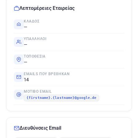
Λεπτομέρειες Εταιρείας
ΚΛΆΔΟΣ
—
ΥΠΆΛΛΗΛΟΙ
—
ΤΟΠΟΘΕΣΊΑ
—
EMAILS ΠΟΥ ΒΡΈΘΗΚΑΝ
14
ΜΟΤΊΒΟ EMAIL
{firstname}.{lastname}@google.de
Διευθύνσεις Email