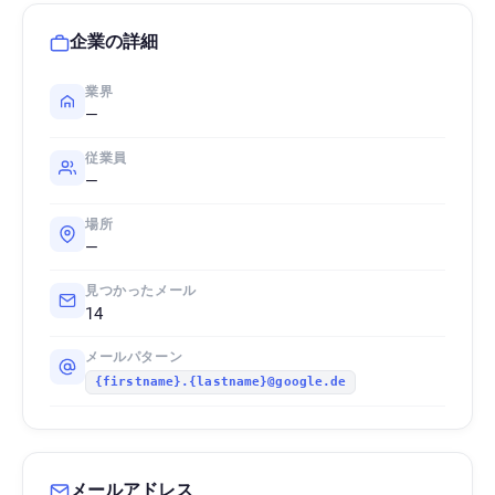
企業の詳細
業界
—
従業員
—
場所
—
見つかったメール
14
メールパターン
{firstname}.{lastname}@google.de
メールアドレス