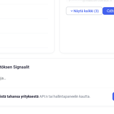
i********@maison-travaux.fr
Näytä kaikki (3)
Et
öksen Signaalit
eja…
istä tahansa yrityksestä
API:n tai hallintapaneelin kautta.