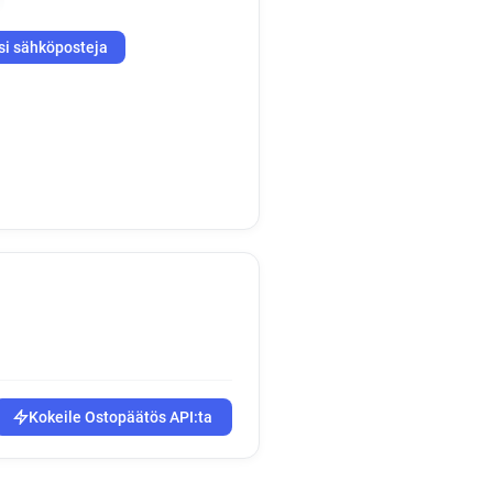
si sähköposteja
Kokeile Ostopäätös API:ta