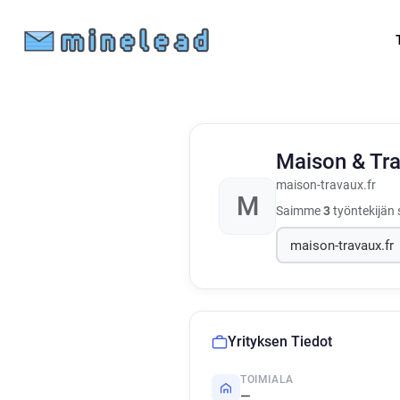
Maison & Tr
maison-travaux.fr
M
Saimme
3
työntekijän 
Yrityksen Tiedot
TOIMIALA
—