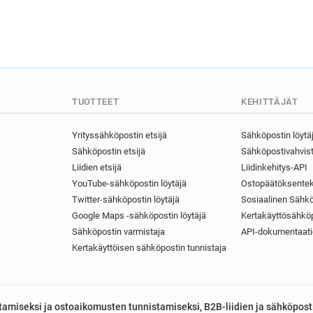
TUOTTEET
KEHITTÄJÄT
Yrityssähköpostin etsijä
Sähköpostin löytä
Sähköpostin etsijä
Sähköpostivahvist
Liidien etsijä
Liidinkehitys-API
YouTube-sähköpostin löytäjä
Ostopäätöksentek
Twitter-sähköpostin löytäjä
Sosiaalinen Sähkö
Google Maps -sähköpostin löytäjä
Kertakäyttösähköp
Sähköpostin varmistaja
API-dokumentaati
Kertakäyttöisen sähköpostin tunnistaja
astamiseksi ja ostoaikomusten tunnistamiseksi, B2B-liidien ja sähköpost