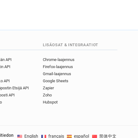
LISÄOSAT & INTEGRAATIOT
jän API
Chrome-laajennus
in API
Firefox-laajennus
Gmail-laajennus
o API
Google Sheets
postin Etsijä API
Zapier
osti API
Zoho
o
Hubspot
itiedon
English
français
español
简体中文
Deuts