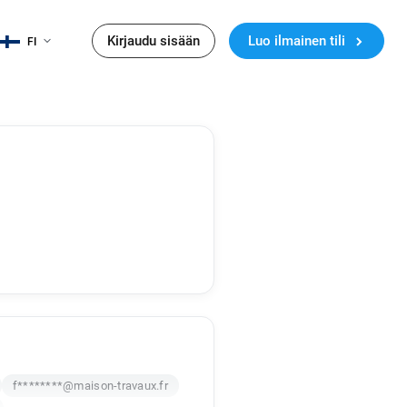
Kirjaudu sisään
Luo ilmainen tili
FI
f********@maison-travaux.fr