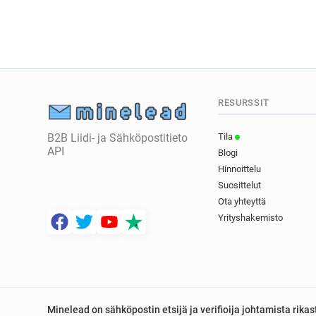
RESURSSIT
B2B Liidi- ja Sähköpostitieto
Tila
API
Blogi
Hinnoittelu
Suosittelut
Ota yhteyttä
Yrityshakemisto
Minelead on sähköpostin etsijä ja verifioija johtamista rik