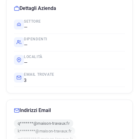
Dettagli Azienda
SETTORE
—
DIPENDENTI
—
LOCALITÀ
—
EMAIL TROVATE
3
Indirizzi Email
q*******@maison-travaux.fr
k********@maison-travaux.fr
m********@maison-travaux.fr