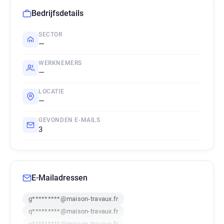
Bedrijfsdetails
SECTOR
—
WERKNEMERS
—
LOCATIE
—
GEVONDEN E-MAILS
3
E-Mailadressen
g*********@maison-travaux.fr
q*********@maison-travaux.fr
o*********@maison-travaux.fr