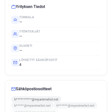
Yrityksen Tiedot
TOIMIALA
—
TYÖNTEKIJÄT
—
SIJAINTI
—
LÖYDETYT SÄHKÖPOSTIT
4
Sähköpostiosoitteet
h**********@myanimelist.net
b*****@myanimelist.net
h******@myanimelist.net
o********@myanimelist.net