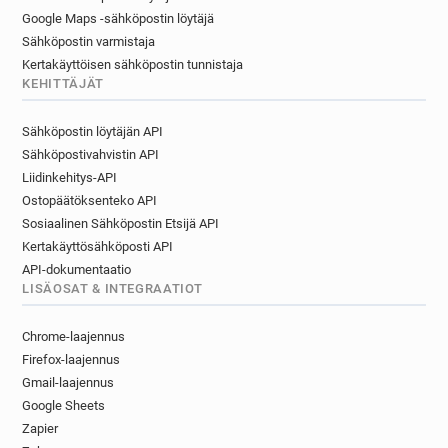
Google Maps -sähköpostin löytäjä
Sähköpostin varmistaja
Kertakäyttöisen sähköpostin tunnistaja
KEHITTÄJÄT
Sähköpostin löytäjän API
Sähköpostivahvistin API
Liidinkehitys-API
Ostopäätöksenteko API
Sosiaalinen Sähköpostin Etsijä API
Kertakäyttösähköposti API
API-dokumentaatio
LISÄOSAT & INTEGRAATIOT
Chrome-laajennus
Firefox-laajennus
Gmail-laajennus
Google Sheets
Zapier