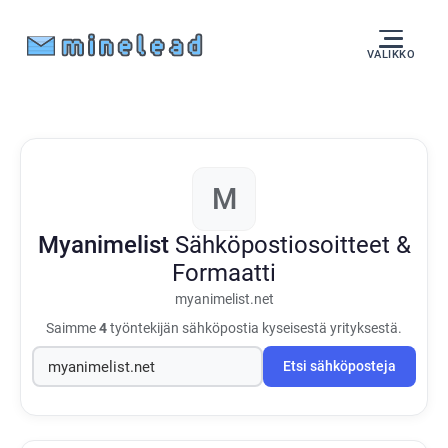
VALIKKO
M
Myanimelist
Sähköpostiosoitteet &
Formaatti
myanimelist.net
Saimme
4
työntekijän sähköpostia kyseisestä yrityksestä.
Etsi sähköposteja