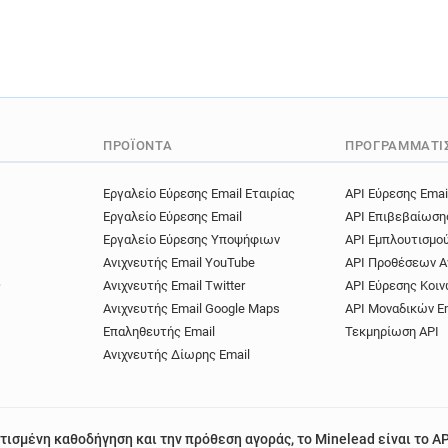
ΠΡΟΪΌΝΤΑ
ΠΡΟΓΡΑΜΜΑΤΙ
Εργαλείο Εύρεσης Email Εταιρίας
API Εύρεσης Emai
Εργαλείο Εύρεσης Email
API Επιβεβαίωση
Εργαλείο Εύρεσης Υποψήφιων
API Εμπλουτισμο
Ανιχνευτής Email YouTube
API Προθέσεων Α
ς
Ανιχνευτής Email Twitter
API Εύρεσης Κοιν
Ανιχνευτής Email Google Maps
API Μοναδικών E
Επαληθευτής Email
Τεκμηρίωση API
Ανιχνευτής Δίωρης Email
τισμένη καθοδήγηση και την πρόθεση αγοράς, το Minelead είναι το AP