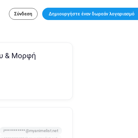
Σύνδεση
Δημιουργήστε έναν δωρεάν λογαριασμό
ου & Μορφή
i***********@myanimelist.net