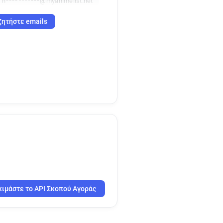
n***********@myanimelist.net
ζητήστε emails
ιμάστε το API Σκοπού Αγοράς