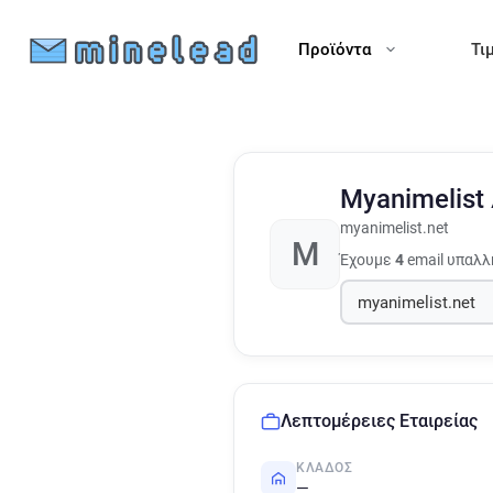
Προϊόντα
Τι
Myanimelist
myanimelist.net
M
Έχουμε
4
email υπαλλ
Λεπτομέρειες Εταιρείας
ΚΛΆΔΟΣ
—