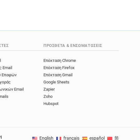
ΣΤΈΣ
ΠΡΌΣΘΕΤΑ & ΕΝΣΩΜΑΤΏΣΕΙΣ
l
Επέκταση Chrome
ς Email
Επέκταση Firefox
ύ Επαφών
Επέκταση Gmail
γοράς
Google Sheets
ωνικών Email
Zapier
mails
Zoho
Hubspot
I
English
français
español
简体中文