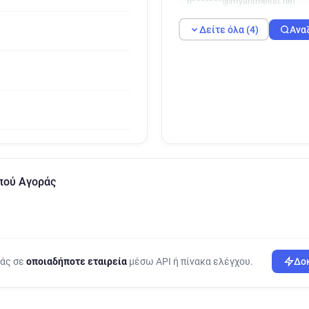
n*******@myanimelist.net
Δείτε όλα (4)
Ανα
πού Αγοράς
ράς σε
οποιαδήποτε εταιρεία
μέσω API ή πίνακα ελέγχου.
Δοκ