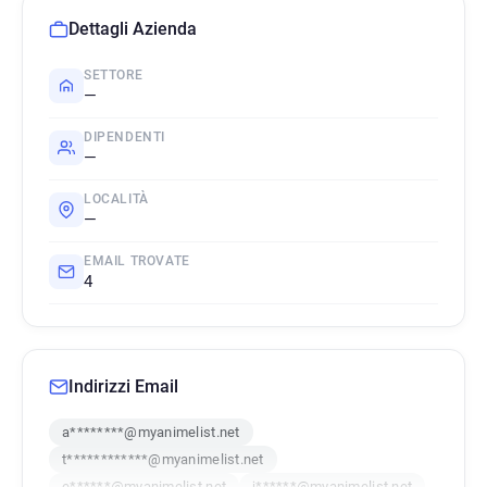
Dettagli Azienda
SETTORE
—
DIPENDENTI
—
LOCALITÀ
—
EMAIL TROVATE
4
Indirizzi Email
a********@myanimelist.net
t************@myanimelist.net
e******@myanimelist.net
j******@myanimelist.net