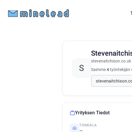
Stevenaitch
stevenaitchison.co.uk
S
Saimme
4
työntekijän 
Yrityksen Tiedot
TOIMIALA
—