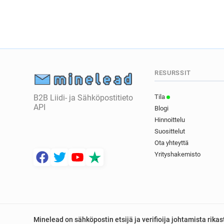
RESURSSIT
B2B Liidi- ja Sähköpostitieto
Tila
API
Blogi
Hinnoittelu
Suosittelut
Ota yhteyttä
Yrityshakemisto
Minelead on sähköpostin etsijä ja verifioija johtamista rik