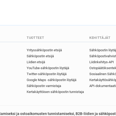
TUOTTEET
KEHITTÄJÄT
Yrityssähköpostin etsijä
Sähköpostin löytä
Sähköpostin etsijä
Sähköpostivahvist
Liidien etsijä
Liidinkehitys-API
YouTube-sähköpostin löytäjä
Ostopäätöksentek
Twitter-sähköpostin löytäjä
Sosiaalinen Sähkö
Google Maps -sähköpostin löytäjä
Kertakäyttösähköp
Sähköpostin varmistaja
API-dokumentaati
Kertakäyttöisen sähköpostin tunnistaja
astamiseksi ja ostoaikomusten tunnistamiseksi, B2B-liidien ja sähköpost