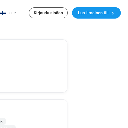
Kirjaudu sisään
Luo ilmainen tili
FI
uk