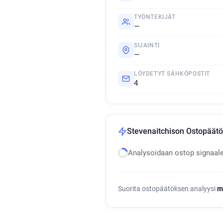
TYÖNTEKIJÄT
—
SIJAINTI
—
LÖYDETYT SÄHKÖPOSTIT
4
Stevenaitchison Ostopäätö
Analysoidaan ostop signaal
Suorita ostopäätöksen analyysi
m