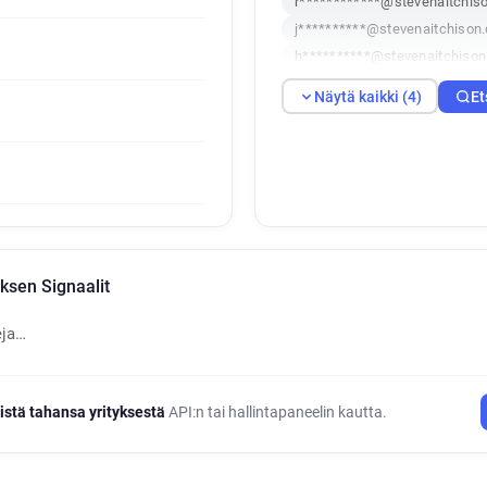
r************@stevenaitchiso
j**********@stevenaitchison.
h**********@stevenaitchison
Näytä kaikki (4)
Et
ksen Signaalit
eja…
istä tahansa yrityksestä
API:n tai hallintapaneelin kautta.