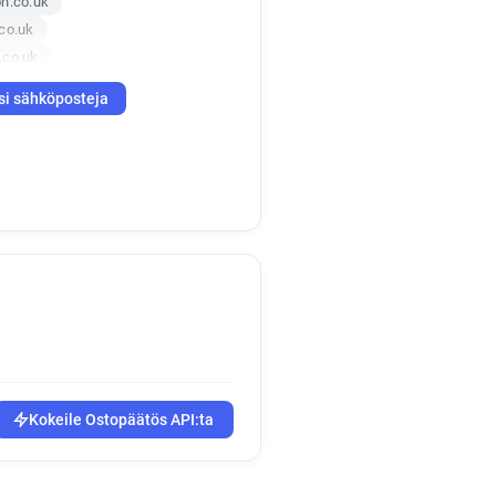
n.co.uk
co.uk
.co.uk
si sähköposteja
Kokeile Ostopäätös API:ta