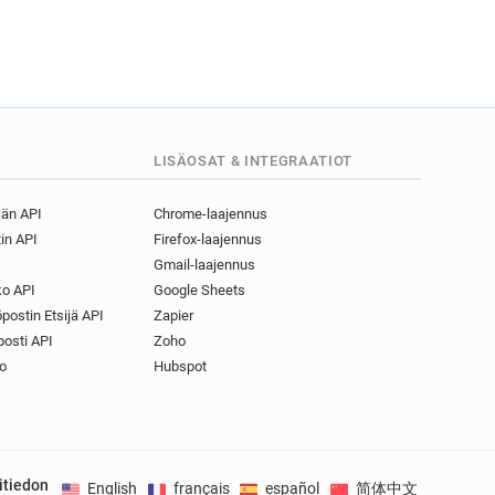
LISÄOSAT & INTEGRAATIOT
jän API
Chrome-laajennus
in API
Firefox-laajennus
Gmail-laajennus
o API
Google Sheets
postin Etsijä API
Zapier
osti API
Zoho
o
Hubspot
itiedon
English
français
español
简体中文
Deuts