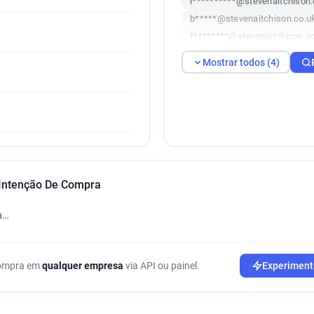
i**********@stevenaitchison.
b*****@stevenaitchison.co.u
f********@stevenaitchison.c
Mostrar todos (4)
 Intenção De Compra
a…
 compra em
qualquer empresa
via API ou painel.
Experiment