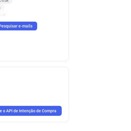
co.uk
k
o.uk
Pesquisar e-mails
e o API de Intenção de Compra