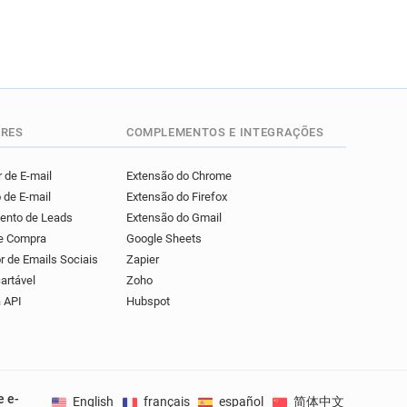
RES
COMPLEMENTOS E INTEGRAÇÕES
 de E-mail
Extensão do Chrome
 de E-mail
Extensão do Firefox
mento de Leads
Extensão do Gmail
de Compra
Google Sheets
r de Emails Sociais
Zapier
artável
Zoho
 API
Hubspot
e e-
English
français
español
简体中文
Deuts