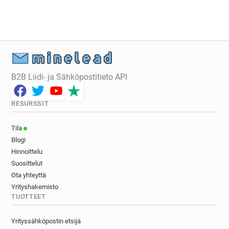
h***********@sushishop.fr
w******@sushishop.fr
j******@sushishop.fr
s***********@sushishop.fr
j*******@sushishop.fr
y******@sushishop.fr
g********@sushishop.fr
h*******@sushishop.fr
e***********@sushishop.fr
j**********@sushishop.fr
f**********@sushishop.fr
B2B Liidi- ja Sähköpostitieto API
g*****@sushishop.fr
n********@sushishop.fr
b***********@sushishop.fr
s*****@sushishop.fr
RESURSSIT
z********@sushishop.fr
k******@sushishop.fr
d*****@sushishop.fr
p*****@sushishop.fr
Tila
l*******@sushishop.fr
e*********@sushishop.fr
Blogi
j**********@sushishop.fr
n**********@sushishop.fr
Hinnoittelu
y************@sushishop.fr
Suosittelut
c********@sushishop.fr
e******@sushishop.fr
Ota yhteyttä
i*****@sushishop.fr
w*****@sushishop.fr
Yrityshakemisto
TUOTTEET
j********@sushishop.fr
q*********@sushishop.fr
h*******@sushishop.fr
x**********@sushishop.fr
Yrityssähköpostin etsijä
t********@sushishop.fr
b*****@sushishop.fr