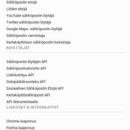
Sähköpostin etsijä
l***********@sushishop.fr
Liidien etsijä
w***********@sushishop.fr
e*******@sushishop.fr
YouTube-sähköpostin löytäjä
r**********@sushishop.fr
Twitter-sähköpostin löytäjä
w**********@sushishop.fr
y*****@sushishop.fr
Google Maps -sähköpostin löytäjä
e***********@sushishop.fr
i*********@sushishop.fr
Sähköpostin varmistaja
h***********@sushishop.fr
Kertakäyttöisen sähköpostin tunnistaja
s*********@sushishop.fr
KEHITTÄJÄT
z************@sushishop.fr
z******@sushishop.fr
Sähköpostin löytäjän API
j***********@sushishop.fr
s********@sushishop.fr
Sähköpostivahvistin API
p************@sushishop.fr
t********@sushishop.fr
Liidinkehitys-API
q*******@sushishop.fr
j******@sushishop.fr
Ostopäätöksenteko API
j********@sushishop.fr
c*****@sushishop.fr
Sosiaalinen Sähköpostin Etsijä API
n********@sushishop.fr
x**********@sushishop.fr
Kertakäyttösähköposti API
l*******@sushishop.fr
u********@sushishop.fr
API-dokumentaatio
w**********@sushishop.fr
j******@sushishop.fr
LISÄOSAT & INTEGRAATIOT
e******@sushishop.fr
m**********@sushishop.fr
t**********@sushishop.fr
i*******@sushishop.fr
Chrome-laajennus
g********@sushishop.fr
w***********@sushishop.fr
Firefox-laajennus