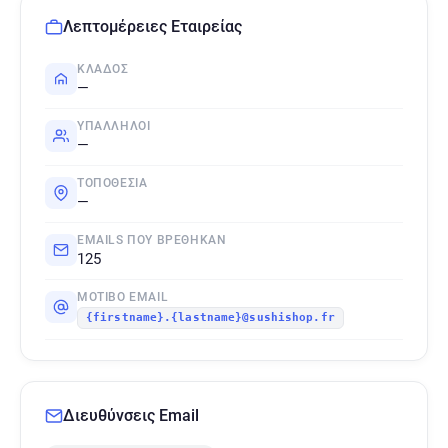
Λεπτομέρειες Εταιρείας
ΚΛΆΔΟΣ
—
ΥΠΆΛΛΗΛΟΙ
—
ΤΟΠΟΘΕΣΊΑ
—
EMAILS ΠΟΥ ΒΡΈΘΗΚΑΝ
125
ΜΟΤΊΒΟ EMAIL
{firstname}.{lastname}@sushishop.fr
Διευθύνσεις Email