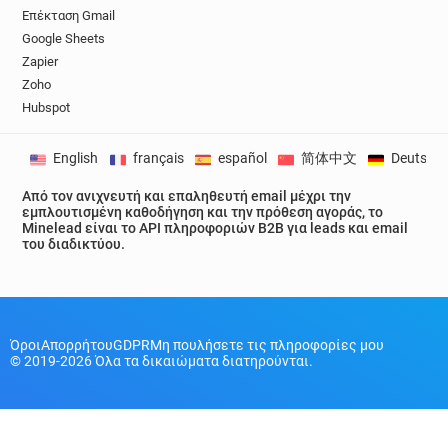
x********@sushishop.fr
Επέκταση Gmail
Google Sheets
w************@sushishop.fr
Zapier
p************@sushishop.fr
Zoho
c********@sushishop.fr
v******@sushishop.fr
Hubspot
w******@sushishop.fr
m************@sushishop.fr
q******@sushishop.fr
b******@sushishop.fr
English
français
español
简体中文
Deutsch
m*****@sushishop.fr
i*****@sushishop.fr
j*********@sushishop.fr
g******@sushishop.fr
Από τον ανιχνευτή και επαληθευτή email μέχρι την
εμπλουτισμένη καθοδήγηση και την πρόθεση αγοράς, το
w*******@sushishop.fr
n*********@sushishop.fr
Minelead είναι το API πληροφοριών B2B για leads και email
u***********@sushishop.fr
του διαδικτύου.
i**********@sushishop.fr
z*****@sushishop.fr
h*****@sushishop.fr
u************@sushishop.fr
p************@sushishop.fr
t***********@sushishop.fr
b********@sushishop.fr
Όροι
Απορρήτου
GDPR
Μη πουλήσετε τις πληροφορίες μου
© 2019-2026 Όλα τα δικαιώματα διατηρούνται.
a******@sushishop.fr
p*******@sushishop.fr
k********@sushishop.fr
x**********@sushishop.fr
y**********@sushishop.fr